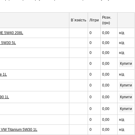
Розн.
В`язкість
Літри
(грн)
 OE 5W40 208L
0
0,00
н/д
l 5W30 5L
0
0,00
н/д
0
0,00
н/д
0
0,00
Купити
le 1L
0
0,00
н/д
0
0,00
Купити
W90 1L
0
0,00
Купити
0
0,00
Купити
0
0,00
н/д
03 VW Titanium 5W30 1L
0
0,00
н/д