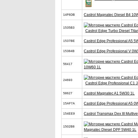
Castrol Magnatec Diesel B4 10
14F6DB
1535B3
Castrol Edge Turbo Diesel Tit
Castrol Edge Professional A5 5
1537BE
Castrol Edge Professional V 0W
15384B
56417
10W60 1L
24693
Castrol Edge Professional C1
Castrol Magnatec A1 5W30 1L
58627
Castrol Edge Professional A5 0
15AF7A
Castrol Transmax Dex III Multive
154EE9
1502B8
Magnatec Diesel DPF 5W40 1L