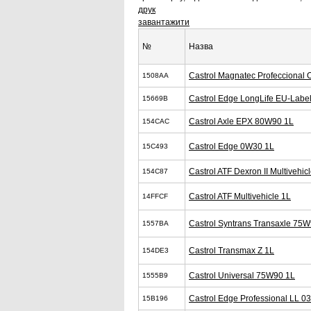
друк
завантажити
№
Назва
Castrol Magnatec Profeccional
1508AA
Castrol Edge LongLife EU-Labe
15669B
Castrol Axle EPX 80W90 1L
154CAC
Castrol Edge 0W30 1L
15C493
Castrol ATF Dexron II Multivehic
154C87
Castrol ATF Multivehicle 1L
14FFCF
Castrol Syntrans Transaxle 75
1557BA
Castrol Transmax Z 1L
154DE3
Castrol Universal 75W90 1L
1555B9
Castrol Edge Professional LL 
15B196