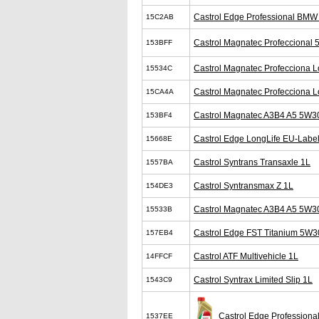
Castrol Edge Professional BM
15C2AB
Castrol Magnatec Profeccional
153BFF
Castrol Magnatec Profecciona 
15534C
Castrol Magnatec Profecciona 
15CA4A
Castrol Magnatec A3B4 A5 5W3
153BF4
Castrol Edge LongLife EU-Labe
15668E
Castrol Syntrans Transaxle 1L
1557BA
Castrol Syntransmax Z 1L
154DE3
Castrol Magnatec A3B4 A5 5W3
15533B
Castrol Edge FST Titanium 5W3
157EB4
Castrol ATF Multivehicle 1L
14FFCF
Castrol Syntrax Limited Slip 1L
1543C9
Castrol Edge Profession
1537EE