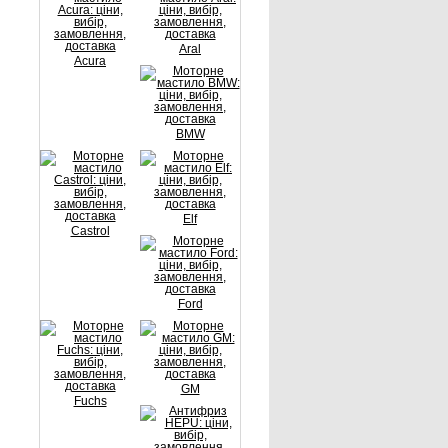
Aral
Acura
BMW
Elf
Castrol
Ford
GM
Fuchs