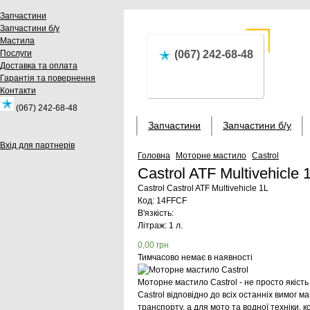
Запчастини
Запчастини б/у
Мастила
Послуги
(067) 242-68-48
Доставка та оплата
Гарантія та повернення
Контакти
(067) 242-68-48
Запчастини
Запчастини б/у
Вхід для партнерів
Головна
Моторне мастило
Castrol
Castrol ATF Multivehicl
Castrol
Castrol ATF Multivehicle 1L
Код:
14FFCF
В'язкість:
Літраж: 1 л.
0,00
грн
Тимчасово немає в наявності
Моторне мастило Castrol - не просто якіст
Castrol відповідно до всіх останніх вимог 
транспорту, а для мото та водної техніки,