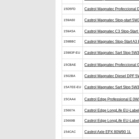
Castrol Magnatec Profeccional
15D5FD
Castrol Magnatec Stop-start 5W
159A60
Castrol Magnatec C3 Stop-Star
159A5A
Castrol Magnatec Stop-Start A3
159BBC
Castrol Magnatec Sart Stop 5W
15983F-EU
Castrol Magnatec Profeccional
15CBAE
Castrol Magnatec Diesel DPF 
1502BA
Castrol Magnatec Sart Stop 5W
15A7EE-EU
Castrol Edge Professional E 0W
15CAA4
Castrol Edge LongLife EU-Labe
15667A
Castrol Edge LongLife EU-Labe
15669B
Castrol Axle EPX 80W90 1L
154CAC