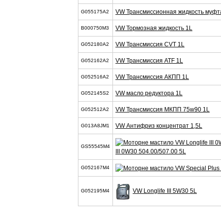
VW Трансмиссионная жидкость муфта
G055175A2
VW Тормозная жидкость 1L
B000750M3
VW Трансмиссия CVT 1L
G052180A2
VW Трансмиссия ATF 1L
G052162A2
VW Трансмиссия АКПП 1L
G052516A2
VW масло редуктора 1L
G052145S2
VW Трансмиссия МКПП 75w90 1L
G052512A2
VW Антифриз концентрат 1,5L
G013A8JM1
GS55545M4
III 0W30 504.00/507.00 5L
G052167M4
VW Longlife III 5W30 5L
G052195M4