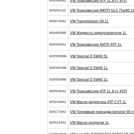
VW Трансмиссия ATF 1L 8-ст КПП
G055540A2
VW Трансмиссия МКПП GL5 75w90 1
G052911A2
VW Transmission Oil 1L
G060726A2
VW Жидкость гидроусилителя 1L
G004000M2
VW Трансмиссия АКПП ATF 1L
G055025A2
VW Special D 5W40 5L
GS55505M4
VW Special G 5W40 1L
GS55502M2
VW Special D 5W40 1L
GS55505M2
VW Трансмиссия ATF 1L 8-ст КПП
G055540A2
VW Масло редуктора ATF CVT 1L
G052190A2
VW Топливная присадка benzine 90 m
G001770A2
VW Масло роздатки 1L
G055145A2