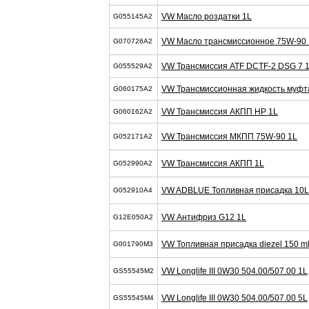
VW Масло роздатки 1L
G055145A2
VW Масло трансмиссионное 75W-90 
G070726A2
VW Трансмиссия ATF DCTF-2 DSG 7 
G055529A2
VW Трансмиссионная жидкость муфта 
G060175A2
VW Трансмиссия АКПП HP 1L
G060162A2
VW Трансмиссия МКПП 75W-90 1L
G052171A2
VW Трансмиссия АКПП 1L
G052990A2
VW ADBLUE Топливная присадка 10L
G052910A4
VW Антифриз G12 1L
G12E050A2
VW Топливная присадка diezel 150 m
G001790M3
VW Longlife III 0W30 504.00/507.00 1L
GS55545M2
VW Longlife III 0W30 504.00/507.00 5L
GS55545M4