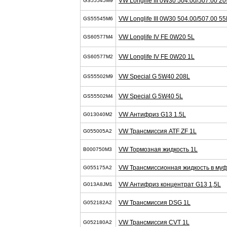
VW Longlife III 0W30 504.00/507.00 2
GS55545M9
VW Longlife III 0W30 504.00/507.00 55
GS55545M6
VW Longlife IV FE 0W20 5L
GS60577M4
VW Longlife IV FE 0W20 1L
GS60577M2
VW Special G 5W40 208L
GS55502M9
VW Special G 5W40 5L
GS55502M4
VW Антифриз G13 1.5L
G013040M2
VW Трансмиссия ATF ZF 1L
G055005A2
VW Тормозная жидкость 1L
B000750M3
VW Трансмиссионная жидкость в муфт
G055175A2
VW Антифриз концентрат G13 1,5L
G013A8JM1
VW Трансмиссия DSG 1L
G052182A2
VW Трансмиссия CVT 1L
G052180A2