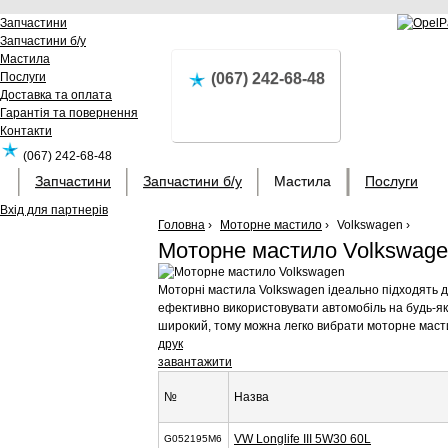
Запчастини
Запчастини б/у
Мастила
Послуги
(067) 242-68-48
Доставка та оплата
Гарантія та повернення
Контакти
(067) 242-68-48
Запчастини
Запчастини б/у
Мастила
Послуги
Вхід для партнерів
Головна
›
Моторне мастило
›
Volkswagen ›
Моторне мастило Volkswag
Моторні мастила Volkswagen ідеально підходять для
ефективно використовувати автомобіль на будь-яки
широкий, тому можна легко вибрати моторне маст
друк
завантажити
№
Назва
VW Longlife III 5W30 60L
G052195M6