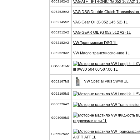
VAG ATF TIPTRONIC (G 052 162 A2) 1
G052162A2
VAG DSG Double-Clutch Transmission F
G052529A2
VAG Gear Oil (G 052 145 S2) 1L
G052145S2
VAG GEAR OIL (G 052 512 A2) 1L
G052512A2
VW Трансмиссия DSG 1L
G052182A2
VW Масло трансмиссионное 1L
G052529A2
GS55545M2
III 0W30 504.00/507.00 1L
VW Special Plus 5W40 1L
G052167M2
G052195M2
G060726A2
G004000M2
гидроусилителя 1L
G055025A2
АКПП ATF 1L