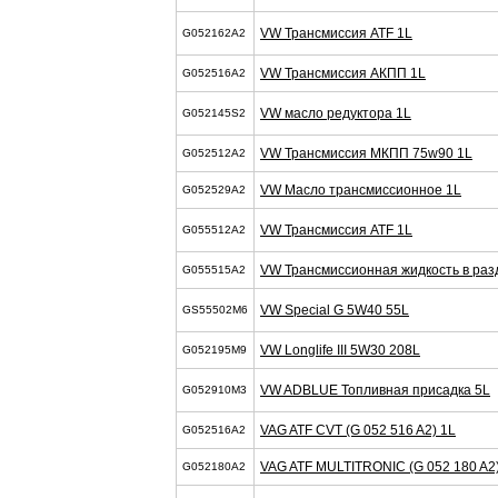
VW Трансмиссия ATF 1L
G052162A2
VW Трансмиссия АКПП 1L
G052516A2
VW масло редуктора 1L
G052145S2
VW Трансмиссия МКПП 75w90 1L
G052512A2
VW Масло трансмиссионное 1L
G052529A2
VW Трансмиссия ATF 1L
G055512A2
VW Трансмиссионная жидкость в разд
G055515A2
VW Special G 5W40 55L
GS55502M6
VW Longlife III 5W30 208L
G052195M9
VW ADBLUE Топливная присадка 5L
G052910M3
VAG ATF CVT (G 052 516 A2) 1L
G052516A2
VAG ATF MULTITRONIC (G 052 180 A2
G052180A2