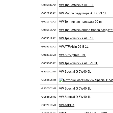
VW Трансмиссия ATF 1L
G055532A2
VW Масло редуктора ATF CVT 1L
G052190A2
VW Топливная присадка 90 ml
G001770A2
VW Трансмиссионное масло раздато
G055515A2
VW Трансмиссия ATF 1L
G055512A2
VW ATF Aisin 09 G 1L
G055540A2
VW Антифриз 1.5L
G013040M2
VW Трансмиссия ATF ZF 1L
G055005A2
VW Special G 5W40 5L
GS55502M4
GS55505M4
VW Special G 5W40 1L
GS55502M2
VW Special D 5W40 1L
GS55505M2
VW AdBlue
G052910M3