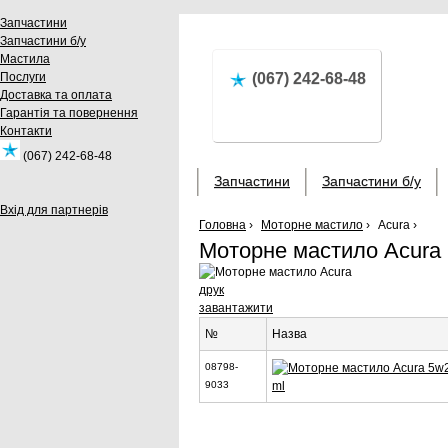
Запчастини
Запчастини б/у
Мастила
Послуги
(067) 242-68-48
Доставка та оплата
Гарантія та повернення
Контакти
(067) 242-68-48
Запчастини
Запчастини б/у
Вхід для партнерів
Головна
›
Моторне мастило
›
Acura ›
Моторне мастило Acura
друк
завантажити
№
Назва
08798-
ml
9033