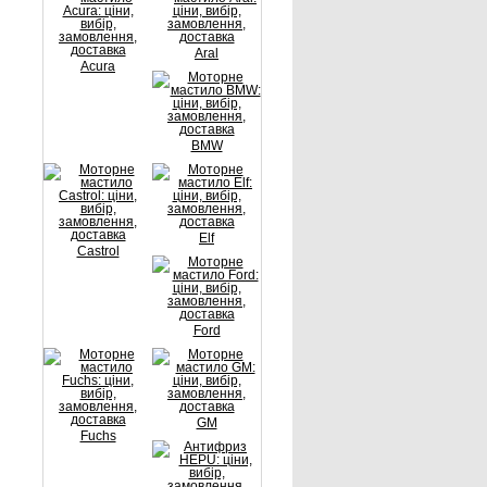
Aral
Acura
BMW
Elf
Castrol
Ford
GM
Fuchs