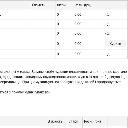
В`язкість
Літри
Розн. (грн)
L
0
0,00
н/д
0
0,00
н/д
0
0,00
н/д
0
0,00
Купити
0
0,00
н/д
стило цієї ж марки. Завдяки своїм чудовим властивостям оригінальне мастило
а, що дозволить швидкому надходженню мастила до всіх деталей двигуна і це
о середовища. При цьому знижується зношування деталей і продовжується
ться з покупки однієї упаковки
В`язкість
Літри
Розн. (грн)