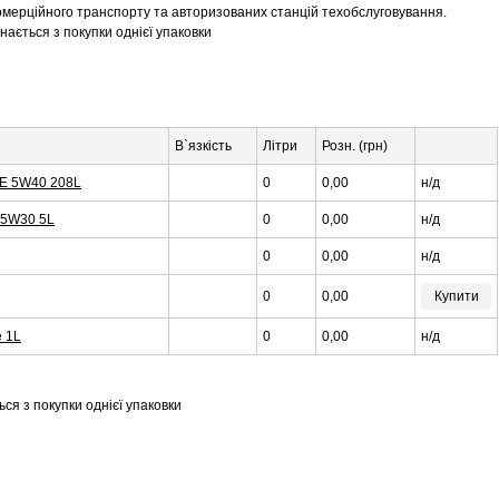
 комерційного транспорту та авторизованих станцій техобслуговування.
нається з покупки однієї упаковки
В`язкість
Літри
Розн. (грн)
 OE 5W40 208L
0
0,00
н/д
l 5W30 5L
0
0,00
н/д
0
0,00
н/д
0
0,00
Купити
e 1L
0
0,00
н/д
ся з покупки однієї упаковки