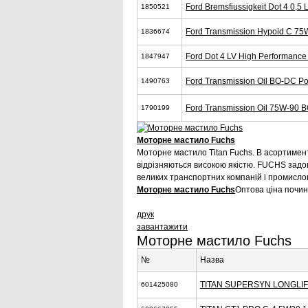
Ford Bremsfiussigkeit Dot 4 0,5 
1850521
Ford Transmission Hypoid C 75
1836674
Ford Dot 4 LV High Performance
1847947
Ford Transmission Oil BO-DC Pow
1490763
Ford Transmission Oil 75W-90 
1790199
Моторне мастило Fuchs
Моторне мастило Titan Fuchs. В асортимент
відрізняються високою якістю. FUCHS задово
великих транспортних компаній і промисло
Моторне мастило Fuchs
Оптова ціна почин
друк
завантажити
Моторне мастило Fuchs
№
Назва
TITAN SUPERSYN LONGLIF
601425080