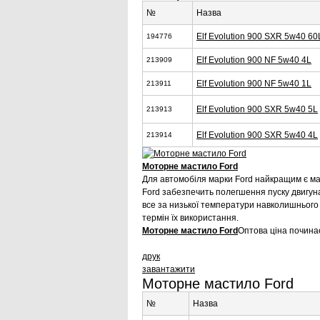
№
Назва
Elf Evolution 900 SXR 5w40 60
194776
Elf Evolution 900 NF 5w40 4L
213909
Elf Evolution 900 NF 5w40 1L
213911
Elf Evolution 900 SXR 5w40 5L
213913
Elf Evolution 900 SXR 5w40 4L
213914
Моторне мастило Ford
Для автомобіля марки Ford найкращим є ма
Ford забезпечить полегшення пуску двигун
все за низької температури навколишньог
термін їх використання.
Моторне мастило Ford
Оптова ціна починає
друк
завантажити
Моторне мастило Ford
№
Назва