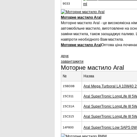
ml
9033
Моторне мастило Aral
Моторне мастило Aral - це високоякісна ні
автомобільне мастило, виготовлене на основ
заміни мастила, також заощаджує паливо. 
навпроти необхідного Вам мастила.
Моторне мастило Aral
Оптова ціна починає
друк
завантажити
Моторне мастило Aral
№
Назва
Aral Mega Turboral LA 10W40 
15BD3B
Aral SuperTronic LongLife III 5
15C311
Aral SuperTronic LongLife III 5
15C31A
Aral SuperTronic LongLife III 5
15C315
Aral SuperTronic Low SAPS 0W
14F800