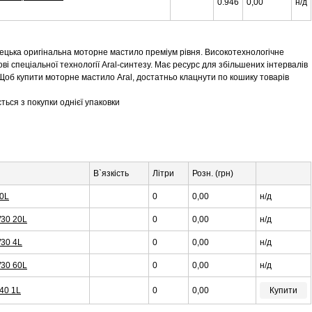
0.946
0,00
н/д
мецька оригінальна моторне мастило преміум рівня. Високотехнологічне
і спеціальної технології Aral-синтезу. Має ресурс для збільшених інтервалів
Щоб купити моторне мастило Aral, достатньо клацнути по кошику товарів
ться з покупки однієї упаковки
В`язкість
Літри
Розн. (грн)
20L
0
0,00
н/д
W30 20L
0
0,00
н/д
W30 4L
0
0,00
н/д
W30 60L
0
0,00
н/д
40 1L
0
0,00
Купити