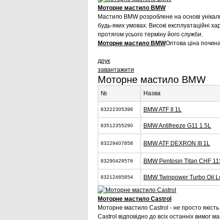
Моторне мастило BMW
Мастило BMW розроблене на основі унікаль
будь-яких умовах. Високі експлуатаційні х
протягом усього терміну його служби.
Моторне мастило BMW
Оптова ціна почина
друк
завантажити
Моторне мастило BMW
№
Назва
BMW ATF II 1L
83222305396
BMW Antifreeze G11 1.5L
83512355290
BMW ATF DEXRON III 1L
83229407858
BMW Pentosin Titan CHF 11
83290429576
BMW Twinpower Turbo Oil Lo
83212465854
Моторне мастило Castrol
Моторне мастило Castrol - не просто якіст
Castrol відповідно до всіх останніх вимог 