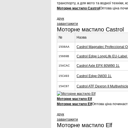
транспорту, а для мото та водної техніки,
Моторне мастило Castrol
Оптова ціна почи
друк
завантажити
Моторне мастило Castrol
№
Назва
Castrol Magnatec Profeccional
1508AA
Castrol Edge LongLife EU-Labe
15669B
Castrol Axle EPX 80W90 1L
154CAC
Castrol Edge 0W30 1L
15C493
Castrol ATF Dexron II Multivehicl
154C87
Моторне мастило Elf
Моторне мастило Elf
Оптова ціна починаєть
друк
завантажити
Моторне мастило Elf