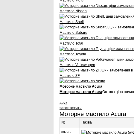
Мастило Motul
Мастило Nissan
Мастило Shell
Мастило Subaru
Мастило Total
Мастило Toyota
Мастило Volkswagen
Мастило ZF
Моторне мастило Acura
Моторне мастило Acura
Оптова ціна почин
друк
завантажити
Моторне мастило Acura
№
Назва
08798-