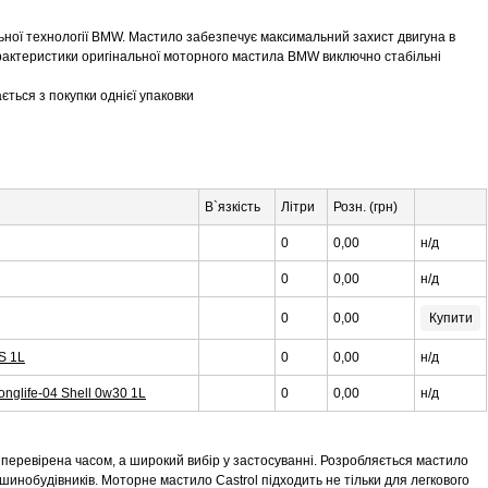
ної технології BMW. Мастило забезпечує максимальний захист двигуна в
арактеристики оригінальної моторного мастила BMW виключно стабільні
ється з покупки однієї упаковки
В`язкість
Літри
Розн. (грн)
0
0,00
н/д
0
0,00
н/д
0
0,00
Купити
S 1L
0
0,00
н/д
nglife-04 Shell 0w30 1L
0
0,00
н/д
ь перевірена часом, а широкий вибір у застосуванні. Розробляється мастило
машинобудівників. Моторне мастило Castrol підходить не тільки для легкового