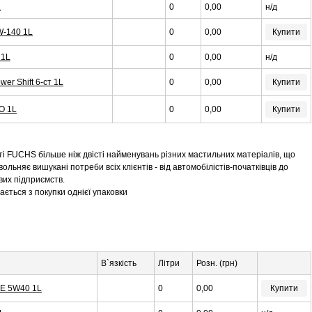
L
0
0,00
н/д
W-140 1L
0
0,00
Купити
 1L
0
0,00
н/д
er Shift 6-ст 1L
0
0,00
Купити
BO 1L
0
0,00
Купити
і FUCHS більше ніж двісті найменувань різних мастильних матеріалів, що
льняє вишукані потреби всіх клієнтів - від автомобілістів-початківців до
вих підприємств.
ається з покупки однієї упаковки
В`язкість
Літри
Розн. (грн)
E 5W40 1L
0
0,00
Купити