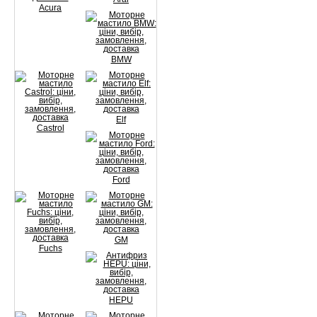
Acura
BMW
Elf
Castrol
Ford
GM
Fuchs
HEPU