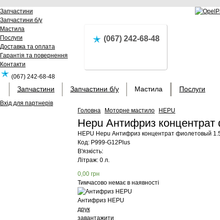
Запчастини
Запчастини б/у
Мастила
Послуги
(067) 242-68-48
Доставка та оплата
Гарантія та повернення
Контакти
(067) 242-68-48
Запчастини
Запчастини б/у
Мастила
Послуги
Вхід для партнерів
Головна
Моторне мастило
HEPU
Hepu Антифриз концентрат
HEPU
Hepu Антифриз концентрат фиолетовый 1.
Код:
P999-G12Plus
В'язкість:
Літраж: 0 л.
0,00
грн
Тимчасово немає в наявності
Антифриз HEPU
друк
завантажити