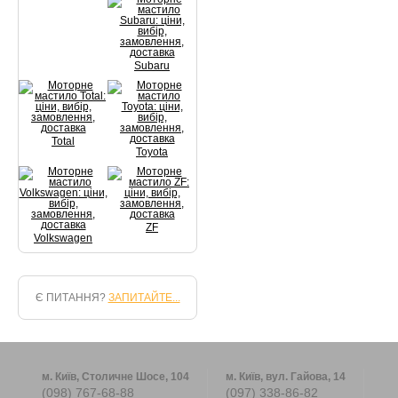
Subaru
Total
Toyota
ZF
Volkswagen
Є ПИТАННЯ?
ЗАПИТАЙТЕ...
м. Київ, Столичне Шосе, 104
м. Київ, вул. Гайова, 14
(098) 767-68-88
(097) 338-86-82