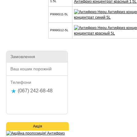
Антифриз концентрат красный 1,5L
1.5L
P999G11-5L
концентрат синий 5L
P999G12-5L
концентрат красный 5L
Замовлення
Ваш кошик порожній
Телефони
(067) 242-68-48
Акція