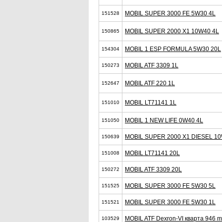
MOBIL SUPER 3000 FE 5W30 4L
151528
MOBIL SUPER 2000 X1 10W40 4L
150865
MOBIL 1 ESP FORMULA 5W30 20L
154304
MOBIL ATF 3309 1L
150273
MOBIL ATF 220 1L
152647
MOBIL LT71141 1L
151010
MOBIL 1 NEW LIFE 0W40 4L
151050
MOBIL SUPER 2000 X1 DIESEL 10
150639
MOBIL LT71141 20L
151008
MOBIL ATF 3309 20L
150272
MOBIL SUPER 3000 FE 5W30 5L
151525
MOBIL SUPER 3000 FE 5W30 1L
151521
MOBIL ATF Dexron-VI кварта 946 m
103529