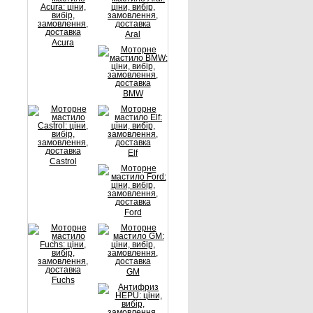
Aral
Acura
BMW
Elf
Castrol
Ford
GM
Fuchs