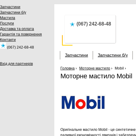
Запчастини
Запчастини б/у
Мастила
Послуги
(067) 242-68-48
Доставка та оплата
Гарантія та повернення
Контакти
(067) 242-68-48
Запчастини
Запчастини б/у
Вхід для партнерів
Головна
›
Моторне мастило
›
Mobil ›
Моторне мастило Mobil
Оригінальне мастило Mobil - це синтетич
паливної економічності двигунів і забезпечу