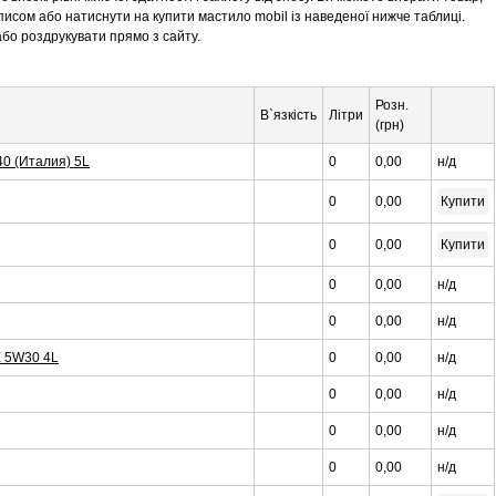
 описом або натиснути на купити мастило mobil із наведеної нижче таблиці.
бо роздрукувати прямо з сайту.
Розн.
В`язкість
Літри
(грн)
40 (Италия) 5L
0
0,00
н/д
0
0,00
Купити
0
0,00
Купити
0
0,00
н/д
0
0,00
н/д
 5W30 4L
0
0,00
н/д
0
0,00
н/д
0
0,00
н/д
0
0,00
н/д