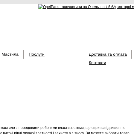
Мастила
Послуги
Доставка та оплата
Контакти
не мастило з передовими робочими властивостями, що сприяє підвищенню
є високі рівні миючої здатності і захисту від зносу. Ви можете вибрати товар,