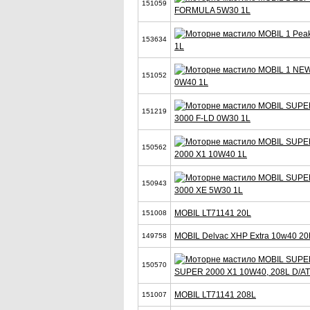
151059
FORMULA 5W30 1L
153634
1L
151052
0W40 1L
151219
3000 F-LD 0W30 1L
150562
2000 X1 10W40 1L
150943
3000 XE 5W30 1L
MOBIL LT71141 20L
151008
MOBIL Delvac XHP Extra 10w40 20
149758
150570
SUPER 2000 X1 10W40, 208L D/AT
MOBIL LT71141 208L
151007