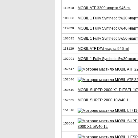
MOBIL ATF 3309 кварта 946 ml
112610
MOBIL 1 Fully Synthetic 5w20 квар
103008
MOBIL 1 Fully Synthetic 0w40 квар
112628
MOBIL 1 Fully Synthetic 5w50 квар
106035
MOBIL ATF D/M кварта 946 ml
113126
MOBIL 1 Fully Synthetic 5w30 квар
102991
152647
152646
MOBIL SUPER 2000 X1 DIESEL 10
150640
MOBIL SUPER 2000 10W40 1L
152569
151010
150564
3000 X1 5W40 1L