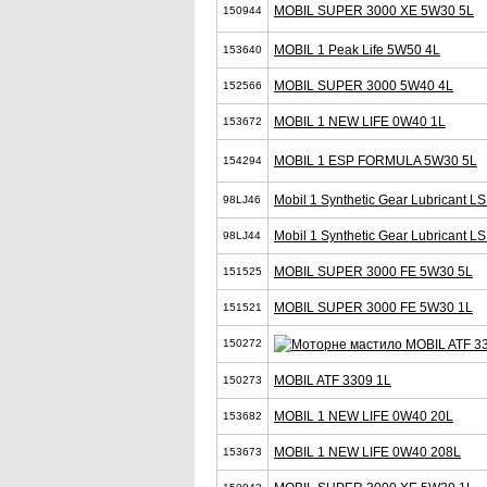
MOBIL SUPER 3000 XE 5W30 5L
150944
MOBIL 1 Peak Life 5W50 4L
153640
MOBIL SUPER 3000 5W40 4L
152566
MOBIL 1 NEW LIFE 0W40 1L
153672
MOBIL 1 ESP FORMULA 5W30 5L
154294
Mobil 1 Synthetic Gear Lubricant 
98LJ46
Mobil 1 Synthetic Gear Lubricant L
98LJ44
MOBIL SUPER 3000 FE 5W30 5L
151525
MOBIL SUPER 3000 FE 5W30 1L
151521
150272
MOBIL ATF 3309 1L
150273
MOBIL 1 NEW LIFE 0W40 20L
153682
MOBIL 1 NEW LIFE 0W40 208L
153673