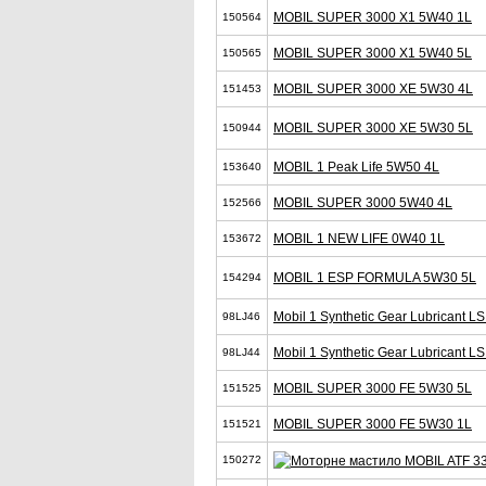
MOBIL SUPER 3000 X1 5W40 1L
150564
MOBIL SUPER 3000 X1 5W40 5L
150565
MOBIL SUPER 3000 XE 5W30 4L
151453
MOBIL SUPER 3000 XE 5W30 5L
150944
MOBIL 1 Peak Life 5W50 4L
153640
MOBIL SUPER 3000 5W40 4L
152566
MOBIL 1 NEW LIFE 0W40 1L
153672
MOBIL 1 ESP FORMULA 5W30 5L
154294
Mobil 1 Synthetic Gear Lubricant 
98LJ46
Mobil 1 Synthetic Gear Lubricant L
98LJ44
MOBIL SUPER 3000 FE 5W30 5L
151525
MOBIL SUPER 3000 FE 5W30 1L
151521
150272