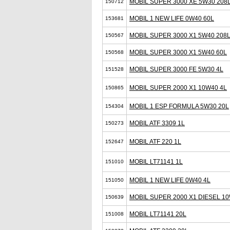
MOBIL SUPER 3000 XE 5W30 208
150712
MOBIL 1 NEW LIFE 0W40 60L
153681
MOBIL SUPER 3000 X1 5W40 208
150567
MOBIL SUPER 3000 X1 5W40 60L
150568
MOBIL SUPER 3000 FE 5W30 4L
151528
MOBIL SUPER 2000 X1 10W40 4L
150865
MOBIL 1 ESP FORMULA 5W30 20L
154304
MOBIL ATF 3309 1L
150273
MOBIL ATF 220 1L
152647
MOBIL LT71141 1L
151010
MOBIL 1 NEW LIFE 0W40 4L
151050
MOBIL SUPER 2000 X1 DIESEL 10
150639
MOBIL LT71141 20L
151008