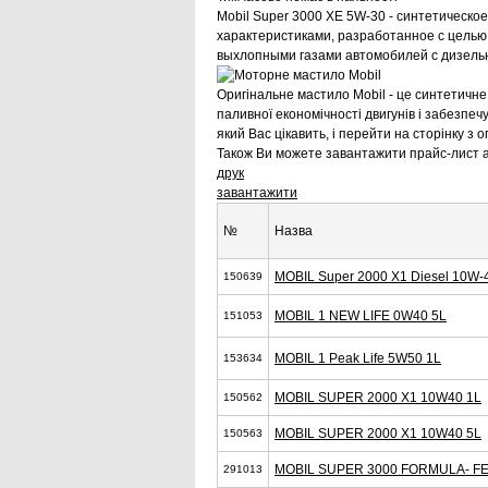
Mobil Super 3000 XE 5W-30 - синтетическ
характеристиками, разработанное с целью
выхлопными газами автомобилей с дизель
Оригінальне мастило Mobil - це синтетич
паливної економічності двигунів і забезпечу
який Вас цікавить, і перейти на сторінку з
Також Ви можете завантажити прайс-лист а
друк
завантажити
№
Назва
MOBIL Super 2000 X1 Diesel 10W-
150639
MOBIL 1 NEW LIFE 0W40 5L
151053
MOBIL 1 Peak Life 5W50 1L
153634
MOBIL SUPER 2000 X1 10W40 1L
150562
MOBIL SUPER 2000 X1 10W40 5L
150563
MOBIL SUPER 3000 FORMULA- FE
291013