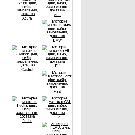
Aral
Acura
BMW
Elf
Castrol
Ford
GM
Fuchs