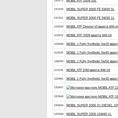
MOBIL ATF 3309 20L
150272
MOBIL SUPER 3000 FE 5W30 5L
151525
MOBIL SUPER 3000 FE 5W30 1L
151521
MOBIL ATF Dexron-VI кварта 946 m
103529
MOBIL ATF 3309 кварта 946 ml
112610
MOBIL 1 Fully Synthetic 5w20 квар
103008
MOBIL 1 Fully Synthetic 0w40 квар
112628
MOBIL 1 Fully Synthetic 5w50 квар
106035
MOBIL ATF D/M кварта 946 ml
113126
MOBIL 1 Fully Synthetic 5w30 квар
102991
152647
152646
MOBIL SUPER 2000 X1 DIESEL 10
150640
MOBIL SUPER 2000 10W40 1L
152569