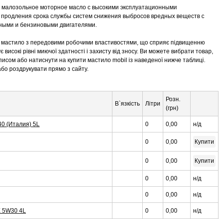
ое малозольное моторное масло с высокими эксплуатационными
 продления срока службы систем снижения выбросов вредных веществ с
ными и бензиновыми двигателями.
не мастило з передовими робочими властивостями, що сприяє підвищенню
є високі рівні миючої здатності і захисту від зносу. Ви можете вибрати товар,
 описом або натиснути на купити мастило mobil із наведеної нижче таблиці.
бо роздрукувати прямо з сайту.
Розн.
В`язкість
Літри
(грн)
40 (Италия) 5L
0
0,00
н/д
0
0,00
Купити
0
0,00
Купити
0
0,00
н/д
0
0,00
н/д
 5W30 4L
0
0,00
н/д