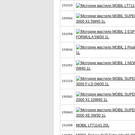
151010
150564
3000 X1 5W40 1L
151059
FORMULA 5W30 1L
153634
1L
151052
0W40 1L
151219
3000 F-LD 0W30 1L
150562
2000 X1 10W40 1L
150943
3000 XE 5W30 1L
MOBIL LT71141 20L
151008