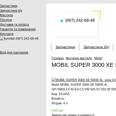
Запчастини
Запчастини б/у
Мастила
Послуги
(067) 242-68-48
Доставка та оплата
Гарантія та повернення
Контакти
(067) 242-68-48
Запчастини
Запчастини б/у
Вхід для партнерів
Головна
Моторне мастило
Mobil
MOBIL SUPER 3000 XE 
Mobil
MOBIL SUPER 3000 XE 5W30 4L
API SMSLCF ACEA C3 VW 505.01 502.00 50
Код:
151453
В'язкість:
Літраж: 4 л.
0,00
грн
Тимчасово немає в наявності