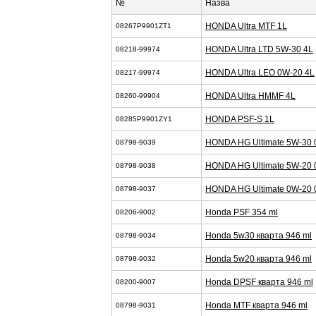
№
Назва
HONDA Ultra MTF 1L
08267P9901ZT1
HONDA Ultra LTD 5W-30 4L
08218-99974
HONDA Ultra LEO 0W-20 4L
08217-99974
HONDA Ultra HMMF 4L
08260-99904
HONDA PSF-S 1L
08285P9901ZY1
HONDA HG Ultimate 5W-30 
08798-9039
HONDA HG Ultimate 5W-20 
08798-9038
HONDA HG Ultimate 0W-20 
08798-9037
Honda PSF 354 ml
08206-9002
Honda 5w30 кварта 946 ml
08798-9034
Honda 5w20 кварта 946 ml
08798-9032
Honda DPSF кварта 946 ml
08200-9007
Honda MTF кварта 946 ml
08798-9031