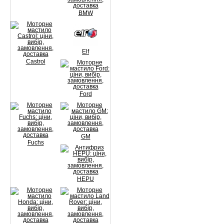
BMW
Elf
Castrol
Ford
GM
Fuchs
HEPU