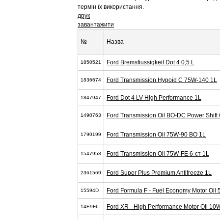
термін їх використання.
друк
завантажити
№
Назва
Ford Bremsfiussigkeit Dot 4 0,5 L
1850521
Ford Transmission Hypoid C 75W-140 1L
1836674
Ford Dot 4 LV High Performance 1L
1847947
Ford Transmission Oil BO-DC Power Shift 
1490763
Ford Transmission Oil 75W-90 BO 1L
1790199
Ford Transmission Oil 75W-FE 6-cт 1L
1547953
Ford Super Plus Premium Antifreeze 1L
2361569
Ford Formula F - Fuel Economy Motor Oil
15594D
Ford XR - High Performance Motor Oil 10
14E9F6