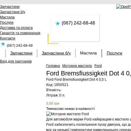
Запчастини
Запчастини б/у
Мастила
Послуги
(067) 242-68-48
Доставка та оплата
Гарантія та повернення
Контакти
(067) 242-68-48
Запчастини
Запчастини б/у
Мастила
Послуги
Вхід для партнерів
Головна
Моторне мастило
Ford
Ford Bremsfiussigkeit Dot 4 
Ford
Ford Bremsfiussigkeit Dot 4 0,5 L
Код:
1850521
В'язкість:
Літраж: 0 л.
0,00
грн
Тимчасово немає в наявності
Для автомобіля марки Ford найкращим є мастило ц
Ford забезпечить полегшення пуску двигуна, що д
все за низької температури навколишнього серед