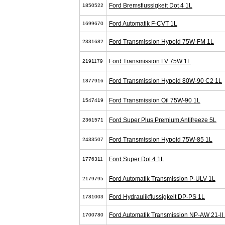
Ford Bremsfiussigkeit Dot 4 1L
1850522
Ford Automatik F-CVT 1L
1699670
Ford Transmission Hypoid 75W-FM 1L
2331682
Ford Transmission LV 75W 1L
2191179
Ford Transmission Hypoid 80W-90 C2 1L
1877916
Ford Transmission Oil 75W-90 1L
1547419
Ford Super Plus Premium Antifreeze 5L
2361571
Ford Transmission Hypoid 75W-85 1L
2433507
Ford Super Dot 4 1L
1776311
Ford Automatik Transmission P-ULV 1L
2179795
Ford Hydraulikflussigkeit DP-PS 1L
1781003
Ford Automatik Transmission NP-AW 21-II
1700780