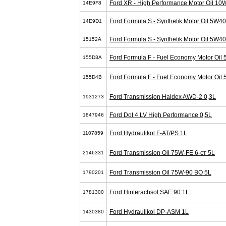
Ford XR - High Performance Motor Oil 10
14E9F8
Ford Formula S - Synthetik Motor Oil 5W4
14E9D1
Ford Formula S - Synthetik Motor Oil 5W4
15152A
Ford Formula F - Fuel Economy Motor Oil
155D3A
Ford Formula F - Fuel Economy Motor Oil
155D4B
Ford Transmission Haldex AWD-2 0,3L
1931273
Ford Dot 4 LV High Performance 0,5L
1847946
Ford Hydraulikol F-AT/PS 1L
1107859
Ford Transmission Oil 75W-FE 6-cт 5L
2146331
Ford Transmission Oil 75W-90 BO 5L
1790201
Ford Hinterachsol SAE 90 1L
1781300
Ford Hydraulikol DP-ASM 1L
1430380