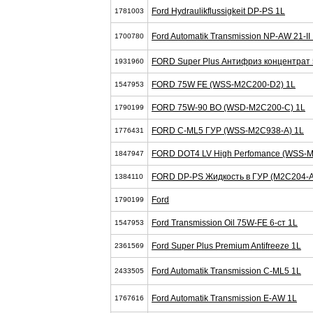
Ford Hydraulikflussigkeit DP-PS 1L
1781003
Ford Automatik Transmission NP-AW 21-II
1700780
FORD Super Plus Антифриз концентрат
1931960
FORD 75W FE (WSS-M2C200-D2) 1L
1547953
FORD 75W-90 BO (WSD-M2C200-C) 1L
1790199
FORD C-ML5 ГУР (WSS-M2C938-A) 1L
1776431
FORD DOT4 LV High Perfomance (WSS-M
1847947
FORD DP-PS Жидкость в ГУР (M2C204-A
1384110
Ford
1790199
Ford Transmission Oil 75W-FE 6-cт 1L
1547953
Ford Super Plus Premium Antifreeze 1L
2361569
Ford Automatik Transmission C-ML5 1L
2433505
Ford Automatik Transmission E-AW 1L
1767616