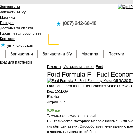
Запчастини
Запчастини б/у
Мастила
Послуги
(067) 242-68-48
Доставка та оплата
Гарантія та повернення
Контакти
(067) 242-68-48
Запчастини
Запчастини б/у
Мастила
Послуги
Вхід для партнерів
Головна
Моторне мастило
Ford
Ford Formula F - Fuel Econ
Ford
Ford Formula F - Fuel Economy Motor Oil 5W30
Код:
155D3A
В'язкість:
Літраж: 5 л.
0,00
грн
Тимчасово немає в наявності
Синтетическое моторное масло с наивысшими экс
службы двигателя. Способствует уменьшению вре
и дизельных двигателей Ford.