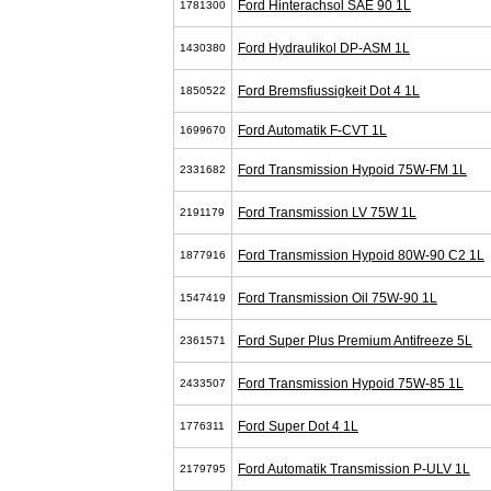
Ford Hinterachsol SAE 90 1L
1781300
Ford Hydraulikol DP-ASM 1L
1430380
Ford Bremsfiussigkeit Dot 4 1L
1850522
Ford Automatik F-CVT 1L
1699670
Ford Transmission Hypoid 75W-FM 1L
2331682
Ford Transmission LV 75W 1L
2191179
Ford Transmission Hypoid 80W-90 C2 1L
1877916
Ford Transmission Oil 75W-90 1L
1547419
Ford Super Plus Premium Antifreeze 5L
2361571
Ford Transmission Hypoid 75W-85 1L
2433507
Ford Super Dot 4 1L
1776311
Ford Automatik Transmission P-ULV 1L
2179795