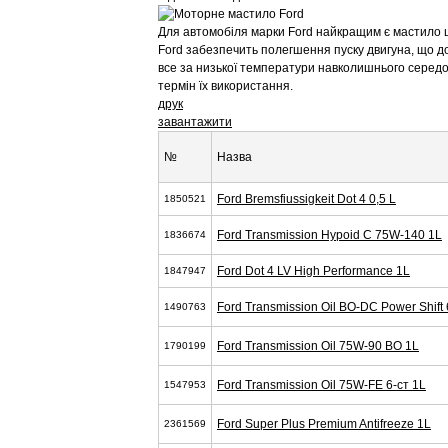
Для автомобіля марки Ford найкращим є мастило ц
Ford забезпечить полегшення пуску двигуна, що д
все за низької температури навколишнього серед
термін їх використання.
друк
завантажити
№
Назва
Ford Bremsfiussigkeit Dot 4 0,5 L
1850521
Ford Transmission Hypoid C 75W-140 1L
1836674
Ford Dot 4 LV High Performance 1L
1847947
Ford Transmission Oil BO-DC Power Shift 
1490763
Ford Transmission Oil 75W-90 BO 1L
1790199
Ford Transmission Oil 75W-FE 6-cт 1L
1547953
Ford Super Plus Premium Antifreeze 1L
2361569