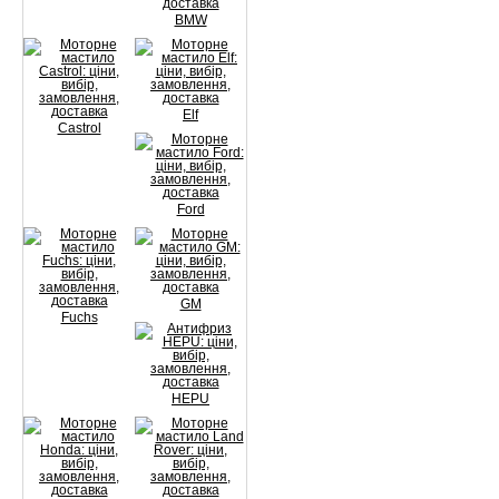
BMW
Elf
Castrol
Ford
GM
Fuchs
HEPU