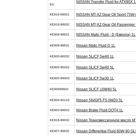
NISSAN Transfer Fluid for ATX90X 
EU
NISSAN MT-XZ Gear Oil Sport 75W-
KE916-99931
NISSAN MT-XZ Gear Oil Passenger 
KE916-99932
NISSAN Matic Fluid - D (Европа) 1L
KE908-99931
Nissan Matic Fluid D 1L
KE908-99931
Nissan SL/CF 5w40 1L
KE900-90032
Nissan SL/CF 5w40 5L
KE900-90042
Nissan SL/CF 5w30 1L
KE900-99933
Nissan SL/CF 10W40 5L
KE90099942
Nissan SN/GF5 FS 0W20 5L
KE900-90143
Nissan Brake Fluid DOT4 1L
KE903-99932
Nissan Трансмиссионное масло M
KE916-99932
Nissan Differential Fluid 80W-90 G
KE907-99932