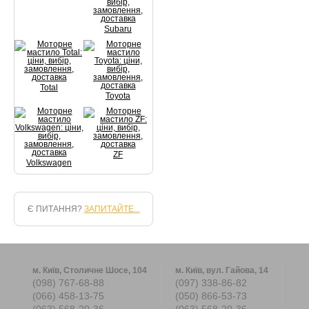
Subaru
Total
Toyota
ZF
Volkswagen
Є ПИТАННЯ?
ЗАПИТАЙТЕ...
м. Київ, Столичне Шосе, 104
м. Київ, вул. Гайова, 14
(098) 767-68-88
(097) 338-86-82
(066) 458-13-75
(050) 866-53-73