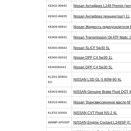
Nissan Антифриз L248 Premix (зел
KE902-99945
Nissan Антифриз (концентрат) 1L
KE902-99935
Nissan Жидкость гидроусилителя 
KE909-99931
Nissan Transmission Oil ATF Matic J
KE908-99932
Nissan SL/CF 5w30 5L
KE900-99943
Nissan DPF C4 5w30 1L
KE900-90033
Nissan DPF C4 5w30 5L
KE90090043
KLD31-80904-
NISSAN LSD GL-5 80W-90 4L
EU
NISSAN Genuine Brake Fluid DOT 4
KE903-99932
Nissan Трансмиссионное масло M
KE916-99931
NISSAN CVT Fluid NS-2 4L
KLE52-00004
NiSSAN Engine Coolant L248SP (С
999MP-AF000P