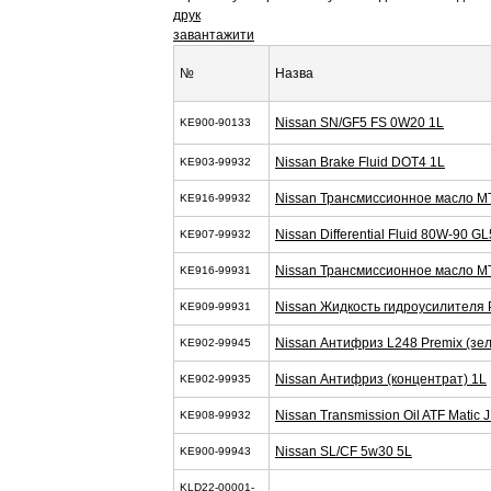
друк
завантажити
№
Назва
Nissan SN/GF5 FS 0W20 1L
KE900-90133
Nissan Brake Fluid DOT4 1L
KE903-99932
Nissan Трансмиссионное масло M
KE916-99932
Nissan Differential Fluid 80W-90 G
KE907-99932
Nissan Трансмиссионное масло M
KE916-99931
Nissan Жидкость гидроусилителя 
KE909-99931
Nissan Антифриз L248 Premix (зел
KE902-99945
Nissan Антифриз (концентрат) 1L
KE902-99935
Nissan Transmission Oil ATF Matic J
KE908-99932
Nissan SL/CF 5w30 5L
KE900-99943
KLD22-00001-