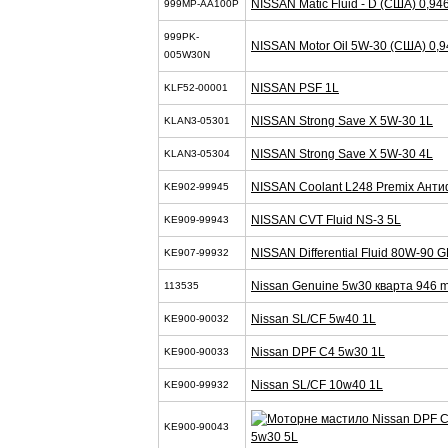
NISSAN Matic Fluid - D (США) 0,94
999MP-AA100P
999PK-
NISSAN Motor Oil 5W-30 (США) 0,
005W30N
NISSAN PSF 1L
KLF52-00001
NISSAN Strong Save X 5W-30 1L
KLAN3-05301
NISSAN Strong Save X 5W-30 4L
KLAN3-05304
NISSAN Coolant L248 Premix Анти
KE902-99945
NISSAN CVT Fluid NS-3 5L
KE909-99943
NISSAN Differential Fluid 80W-90 G
KE907-99932
Nissan Genuine 5w30 кварта 946 m
113535
Nissan SL/CF 5w40 1L
KE900-90032
Nissan DPF C4 5w30 1L
KE900-90033
Nissan SL/CF 10w40 1L
KE900-99932
KE900-90043
5w30 5L