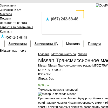
Запчастини
Запчастини б/у
Мастила
Послуги
(067) 242-68-48
Доставка та оплата
Гарантія та повернення
Контакти
(067) 242-68-48
Запчастини
Запчастини б/у
Мастила
Послуги
Вхід для партнерів
Головна
Моторне мастило
Nissan
Nissan Трансмиссионное м
Nissan
Nissan Трансмиссионное масло MT-XZ 75W
Код:
KE916-99931
В'язкість:
Літраж: 0 л.
0,00
грн
Тимчасово немає в наявності
Оригінальне мастило Nissan булу розроблене спеці
оригінальних мастил Nissan перевершує вимоги мі
термін служби робочих вузлів та дозволяють дося