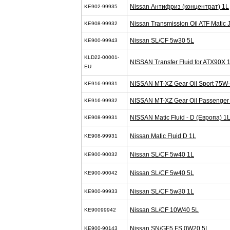
Nissan Антифриз (концентрат) 1L
KE902-99935
Nissan Transmission Oil ATF Matic 
KE908-99932
Nissan SL/CF 5w30 5L
KE900-99943
KLD22-00001-
NISSAN Transfer Fluid for ATX90X 
EU
NISSAN MT-XZ Gear Oil Sport 75W
KE916-99931
NISSAN MT-XZ Gear Oil Passenger 
KE916-99932
NISSAN Matic Fluid - D (Европа) 1
KE908-99931
Nissan Matic Fluid D 1L
KE908-99931
Nissan SL/CF 5w40 1L
KE900-90032
Nissan SL/CF 5w40 5L
KE900-90042
Nissan SL/CF 5w30 1L
KE900-99933
Nissan SL/CF 10W40 5L
KE90099942
Nissan SN/GF5 FS 0W20 5L
KE900-90143