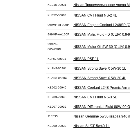
Nissan Трансмиссионное масло M
KE916-99931
NISSAN CVT Fluid NS-2 4L
KLE52-00004
NiSSAN Engine Coolant L248SP (
999MP-AF000P
NISSAN Matic Fluid - D (США) 0,94
999MP-AA100P
999PK-
NISSAN Motor Oil 5W-30 (США) 0,
005W30N
NISSAN PSF 1L
KLF52-00001
NISSAN Strong Save X 5W-30 1L
KLAN3-05301
NISSAN Strong Save X 5W-30 4L
KLAN3-05304
NISSAN Coolant L248 Premix Анти
KE902-99945
NISSAN CVT Fluid NS-3 5L
KE909-99943
NISSAN Differential Fluid 80W-90 
KE907-99932
Nissan Genuine 5w30 кварта 946 
113535
Nissan SL/CF 5w40 1L
KE900-90032