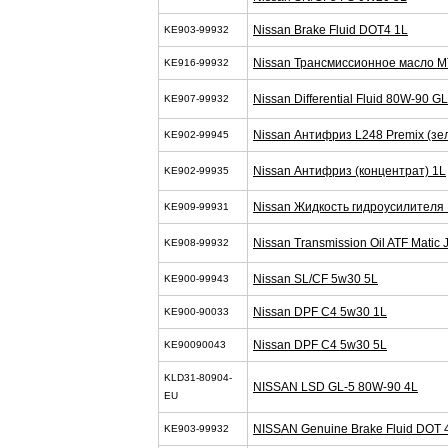
Nissan Brake Fluid DOT4 1L
KE903-99932
Nissan Трансмиссионное масло M
KE916-99932
Nissan Differential Fluid 80W-90 G
KE907-99932
Nissan Антифриз L248 Premix (зел
KE902-99945
Nissan Антифриз (концентрат) 1L
KE902-99935
Nissan Жидкость гидроусилителя
KE909-99931
Nissan Transmission Oil ATF Matic 
KE908-99932
Nissan SL/CF 5w30 5L
KE900-99943
Nissan DPF C4 5w30 1L
KE900-90033
Nissan DPF C4 5w30 5L
KE90090043
KLD31-80904-
NISSAN LSD GL-5 80W-90 4L
EU
NISSAN Genuine Brake Fluid DOT 
KE903-99932