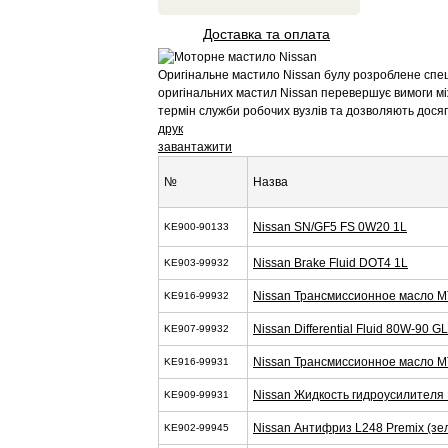
Доставка та оплата
Оригінальне мастило Nissan булу розроблене спеці
оригінальних мастил Nissan перевершує вимоги мі
термін служби робочих вузлів та дозволяють дося
друк
завантажити
№
Назва
Nissan SN/GF5 FS 0W20 1L
KE900-90133
Nissan Brake Fluid DOT4 1L
KE903-99932
Nissan Трансмиссионное масло M
KE916-99932
Nissan Differential Fluid 80W-90 G
KE907-99932
Nissan Трансмиссионное масло M
KE916-99931
Nissan Жидкость гидроусилителя
KE909-99931
Nissan Антифриз L248 Premix (зел
KE902-99945