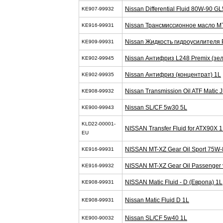
Nissan Differential Fluid 80W-90 G
KE907-99932
Nissan Трансмиссионное масло M
KE916-99931
Nissan Жидкость гидроусилителя 
KE909-99931
Nissan Антифриз L248 Premix (зел
KE902-99945
Nissan Антифриз (концентрат) 1L
KE902-99935
Nissan Transmission Oil ATF Matic J
KE908-99932
Nissan SL/CF 5w30 5L
KE900-99943
KLD22-00001-
NISSAN Transfer Fluid for ATX90X 
EU
NISSAN MT-XZ Gear Oil Sport 75W-
KE916-99931
NISSAN MT-XZ Gear Oil Passenger 
KE916-99932
NISSAN Matic Fluid - D (Европа) 1L
KE908-99931
Nissan Matic Fluid D 1L
KE908-99931
Nissan SL/CF 5w40 1L
KE900-90032