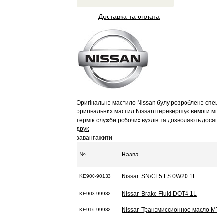
Доставка та оплата
Оригінальне мастило Nissan булу розроблене спеці
оригінальних мастил Nissan перевершує вимоги мі
термін служби робочих вузлів та дозволяють дося
друк
завантажити
№
Назва
Nissan SN/GF5 FS 0W20 1L
KE900-90133
Nissan Brake Fluid DOT4 1L
KE903-99932
Nissan Трансмиссионное масло M
KE916-99932