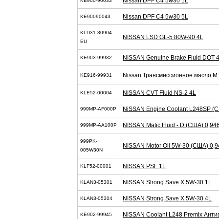
Nissan DPF C4 5w30 1L
KE900-90033
Nissan DPF C4 5w30 5L
KE90090043
KLD31-80904-
NISSAN LSD GL-5 80W-90 4L
EU
NISSAN Genuine Brake Fluid DOT 4
KE903-99932
Nissan Трансмиссионное масло M
KE916-99931
NISSAN CVT Fluid NS-2 4L
KLE52-00004
NiSSAN Engine Coolant L248SP (С
999MP-AF000P
NISSAN Matic Fluid - D (США) 0,94
999MP-AA100P
999PK-
NISSAN Motor Oil 5W-30 (США) 0,
005W30N
NISSAN PSF 1L
KLF52-00001
NISSAN Strong Save X 5W-30 1L
KLAN3-05301
NISSAN Strong Save X 5W-30 4L
KLAN3-05304
NISSAN Coolant L248 Premix Анти
KE902-99945