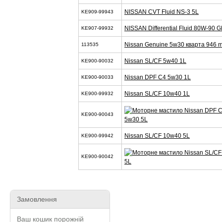
NISSAN CVT Fluid NS-3 5L
KE909-99943
NISSAN Differential Fluid 80W-90 G
KE907-99932
Nissan Genuine 5w30 кварта 946 m
113535
Nissan SL/CF 5w40 1L
KE900-90032
Nissan DPF C4 5w30 1L
KE900-90033
Nissan SL/CF 10w40 1L
KE900-99932
KE900-90043
5w30 5L
Nissan SL/CF 10w40 5L
KE900-99942
KE900-90042
5L
Замовлення
Ваш кошик порожній