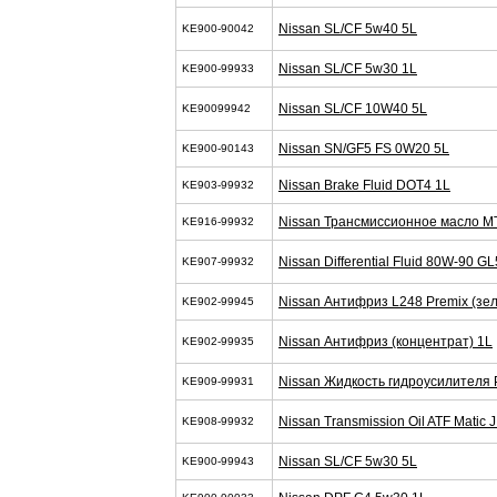
Nissan SL/CF 5w40 5L
KE900-90042
Nissan SL/CF 5w30 1L
KE900-99933
Nissan SL/CF 10W40 5L
KE90099942
Nissan SN/GF5 FS 0W20 5L
KE900-90143
Nissan Brake Fluid DOT4 1L
KE903-99932
Nissan Трансмиссионное масло M
KE916-99932
Nissan Differential Fluid 80W-90 G
KE907-99932
Nissan Антифриз L248 Premix (зел
KE902-99945
Nissan Антифриз (концентрат) 1L
KE902-99935
Nissan Жидкость гидроусилителя 
KE909-99931
Nissan Transmission Oil ATF Matic J
KE908-99932
Nissan SL/CF 5w30 5L
KE900-99943