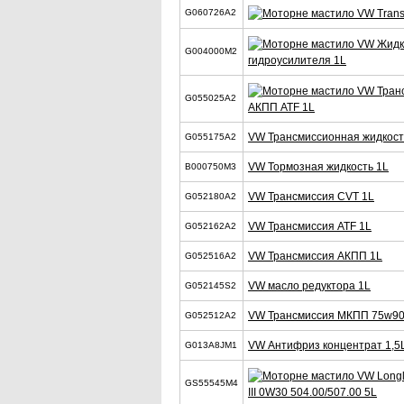
G060726A2
G004000M2
гидроусилителя 1L
G055025A2
АКПП ATF 1L
VW Трансмиссионная жидкость
G055175A2
VW Тормозная жидкость 1L
B000750M3
VW Трансмиссия CVT 1L
G052180A2
VW Трансмиссия ATF 1L
G052162A2
VW Трансмиссия АКПП 1L
G052516A2
VW масло редуктора 1L
G052145S2
VW Трансмиссия МКПП 75w90
G052512A2
VW Антифриз концентрат 1,5
G013A8JM1
GS55545M4
III 0W30 504.00/507.00 5L