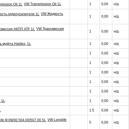
VW Transmission Oil 1L
1
0,00
н/д
VW Жидкость
1
0,00
н/д
VW Трансмиссия
1
0,00
н/д
 муфта Haldex, 1L
1
0,00
н/д
1
0,00
н/д
1
0,00
н/д
1
0,00
н/д
1
0,00
н/д
1
0,00
н/д
 1L
1
0,00
н/д
L
1.5
0,00
н/д
VW Longlife
5
0,00
н/д