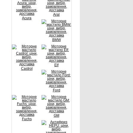
Aral
Acura
BMW
Elf
Castrol
Ford
GM
Fuchs