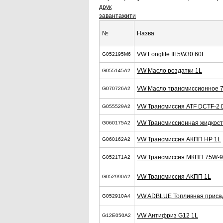
друк
завантажити
№
Назва
VW Longlife III 5W30 60L
G052195M6
VW Масло роздатки 1L
G055145A2
VW Масло трансмиссионное 
G070726A2
VW Трансмиссия ATF DCTF-2 
G055529A2
VW Трансмиссионная жидкость
G060175A2
VW Трансмиссия АКПП HP 1L
G060162A2
VW Трансмиссия МКПП 75W-9
G052171A2
VW Трансмиссия АКПП 1L
G052990A2
VW ADBLUE Топливная приса
G052910A4
VW Антифриз G12 1L
G12E050A2