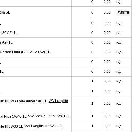
0
0,00
н/д
дка 5L
0
0,00
Купити
L
0
0,00
н/д
180 A2) 1L
0
0,00
н/д
 A2) 1L
0
0,00
н/д
ssion Fluid (G 052 529 A2) 1L
0
0,00
н/д
L
0
0,00
н/д
1L
0
0,00
н/д
1
0,00
н/д
1L
1
0,00
н/д
VW Longlife
1
0,00
н/д
VW Special Plus 5W40 1L
1
0,00
н/д
VW Longlife III 5W30 1L
1
0,00
н/д