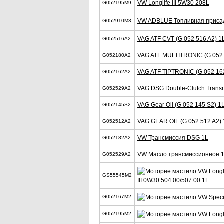
VW Longlife III 5W30 208L
G052195M9
VW ADBLUE Топливная приса
G052910M3
VAG ATF CVT (G 052 516 A2) 1
G052516A2
VAG ATF MULTITRONIC (G 052 
G052180A2
VAG ATF TIPTRONIC (G 052 162
G052162A2
VAG DSG Double-Clutch Transmi
G052529A2
VAG Gear Oil (G 052 145 S2) 1
G052145S2
VAG GEAR OIL (G 052 512 A2) 
G052512A2
VW Трансмиссия DSG 1L
G052182A2
VW Масло трансмиссионное 
G052529A2
GS55545M2
III 0W30 504.00/507.00 1L
G052167M2
G052195M2