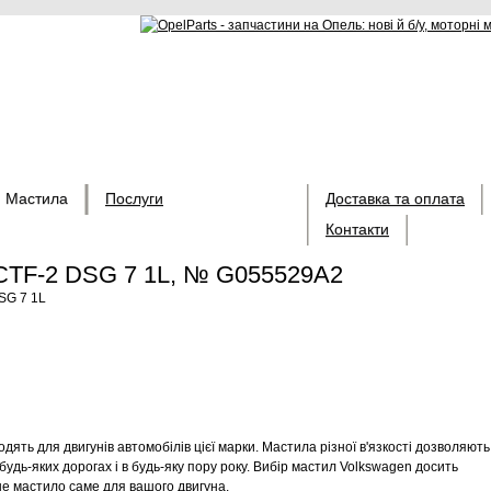
Мастила
Послуги
Доставка та оплата
Контакти
CTF-2 DSG 7 1L, № G055529A2
SG 7 1L
ять для двигунів автомобілів цієї марки. Мастила різної в'язкості дозволяють
удь-яких дорогах і в будь-яку пору року. Вибір мастил Volkswagen досить
е мастило саме для вашого двигуна.