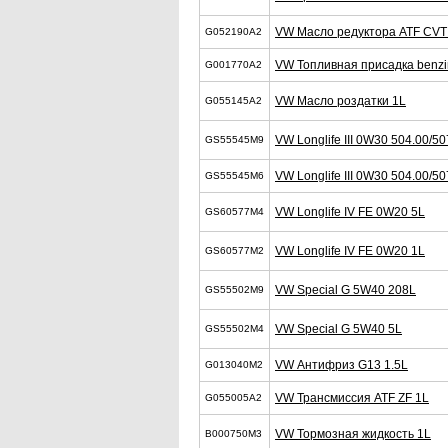
VW Масло редуктора ATF CVT
G052190A2
VW Топливная присадка benzi
G001770A2
VW Масло роздатки 1L
G055145A2
VW Longlife III 0W30 504.00/5
GS55545M9
VW Longlife III 0W30 504.00/50
GS55545M6
VW Longlife IV FE 0W20 5L
GS60577M4
VW Longlife IV FE 0W20 1L
GS60577M2
VW Special G 5W40 208L
GS55502M9
VW Special G 5W40 5L
GS55502M4
VW Антифриз G13 1.5L
G013040M2
VW Трансмиссия ATF ZF 1L
G055005A2
VW Тормозная жидкость 1L
B000750M3