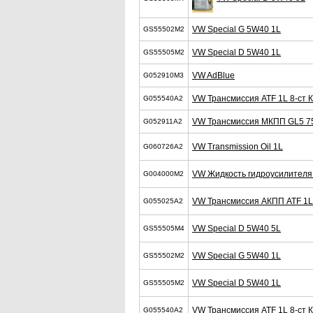
VW Special G 5W40 1L
GS55502M2
VW Special D 5W40 1L
GS55505M2
VW AdBlue
G052910M3
VW Трансмиссия ATF 1L 8-ст 
G055540A2
VW Трансмиссия МКПП GL5 7
G052911A2
VW Transmission Oil 1L
G060726A2
VW Жидкость гидроусилителя
G004000M2
VW Трансмиссия АКПП ATF 1L
G055025A2
VW Special D 5W40 5L
GS55505M4
VW Special G 5W40 1L
GS55502M2
VW Special D 5W40 1L
GS55505M2
VW Трансмиссия ATF 1L 8-ст 
G055540A2