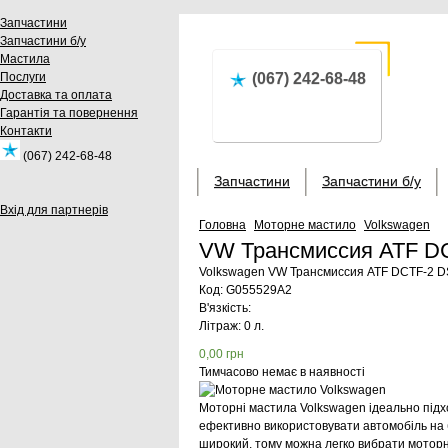
Запчастини
Запчастини б/у
Мастила
Послуги
(067) 242-68-48
Доставка та оплата
Гарантія та повернення
Контакти
(067) 242-68-48
Запчастини
Запчастини б/у
Вхід для партнерів
Головна
Моторне мастило
Volkswagen
VW Трансмиссия ATF D
Volkswagen
VW Трансмиссия ATF DCTF-2 D
Код:
G055529A2
В'язкість:
Літраж: 0 л.
0,00
грн
Тимчасово немає в наявності
Моторні мастила Volkswagen ідеально підход
ефективно використовувати автомобіль на б
широкий, тому можна легко вибрати моторн