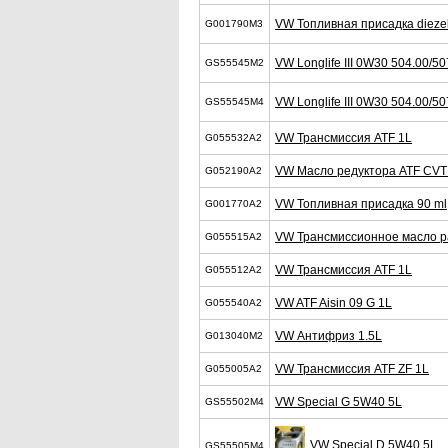
VW Топливная присадка diezel
G001790M3
VW Longlife III 0W30 504.00/50
GS55545M2
VW Longlife III 0W30 504.00/50
GS55545M4
VW Трансмиссия ATF 1L
G055532A2
VW Масло редуктора ATF CVT
G052190A2
VW Топливная присадка 90 ml
G001770A2
VW Трансмиссионное масло р
G055515A2
VW Трансмиссия ATF 1L
G055512A2
VW ATF Aisin 09 G 1L
G055540A2
VW Антифриз 1.5L
G013040M2
VW Трансмиссия ATF ZF 1L
G055005A2
VW Special G 5W40 5L
GS55502M4
VW Special D 5W40 5L
GS55505M4