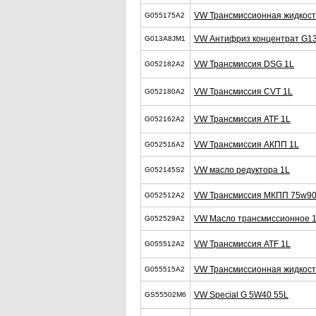
VW Трансмиссионная жидкость
G055175A2
VW Антифриз концентрат G13
G013A8JM1
VW Трансмиссия DSG 1L
G052182A2
VW Трансмиссия CVT 1L
G052180A2
VW Трансмиссия ATF 1L
G052162A2
VW Трансмиссия АКПП 1L
G052516A2
VW масло редуктора 1L
G052145S2
VW Трансмиссия МКПП 75w90
G052512A2
VW Масло трансмиссионное 
G052529A2
VW Трансмиссия ATF 1L
G055512A2
VW Трансмиссионная жидкость
G055515A2
VW Special G 5W40 55L
GS55502M6