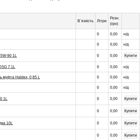
Розн.
В`язкість
Літри
(грн)
0
0,00
н/д
0
0,00
н/д
75W-90 1L
0
0,00
Купити
DSG 7 1L
0
0,00
н/д
 муфта Haldex, 0,85 L
0
0,00
н/д
0
0,00
н/д
0 1L
0
0,00
Купити
0
0,00
Купити
дка 10L
0
0,00
Купити
0
0,00
Купити