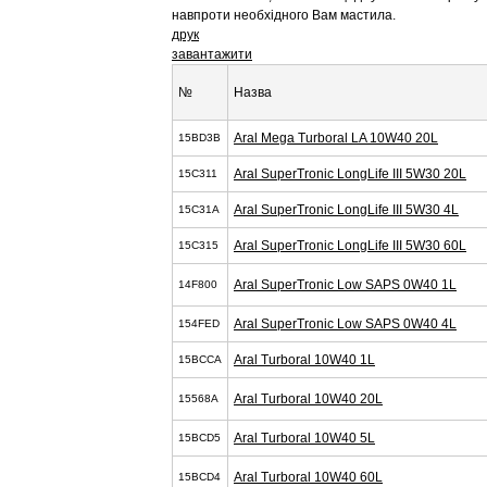
навпроти необхідного Вам мастила.
друк
завантажити
№
Назва
Aral Mega Turboral LA 10W40 20L
15BD3B
Aral SuperTronic LongLife III 5W30 20L
15C311
Aral SuperTronic LongLife III 5W30 4L
15C31A
Aral SuperTronic LongLife III 5W30 60L
15C315
Aral SuperTronic Low SAPS 0W40 1L
14F800
Aral SuperTronic Low SAPS 0W40 4L
154FED
Aral Turboral 10W40 1L
15BCCA
Aral Turboral 10W40 20L
15568A
Aral Turboral 10W40 5L
15BCD5
Aral Turboral 10W40 60L
15BCD4