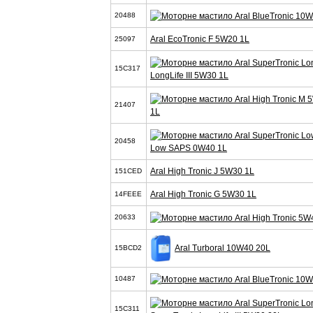
20488
Aral EcoTronic F 5W20 1L
25097
15C317
LongLife III 5W30 1L
21407
1L
20458
Low SAPS 0W40 1L
Aral High Tronic J 5W30 1L
151CED
Aral High Tronic G 5W30 1L
14FEEE
20633
Aral Turboral 10W40 20L
15BCD2
10487
15C311