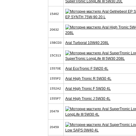
SuperTronic LongLife III 5W30 20L
15462
EP SYNTH 75W-90 20 L
20632
208L
Aral Turboral 10W40 208L
15BCD3
15C313
SuperTronic LongLife III 5W30 208L
Aral EcoTronic F 5W20 4L
15570E
Aral High Tronic R 5W30 4L
1555F2
Aral High Tronic F 5W30 4L
1552A2
Aral High Tronic J 5W30 4L
1555F7
20479
LongLife III 5W30 4L
20459
Low SAPS 0W40 4L