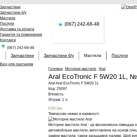
Запчастини
Запчастини б/у
Мастила
Послуги
(067) 242-68-48
Доставка та оплата
Гарантія та повернення
Контакти
(067) 242-68-48
Запчастини
Запчастини б/у
Мастила
Послуги
Вхід для партнерів
Головна
Моторне мастило
Aral
Aral EcoTronic F 5W20 1L, 
Aral
Aral EcoTronic F 5W20 1L
Код:
25097
В'язкість:
Літраж: 1 л.
0,00
грн
Тимчасово немає в наявності
Моторне мастило Aral - це високоякісна німецька 
автомобільне мастило, виготовлене на основі спеці
заміни мастила, також заощаджує паливо. Щоб куп