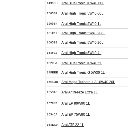
Aral BlueTronic 10W40 60L
14955C
Aral High Tronic 5W40 60L
1505B2
Aral High Tronic 5W40 1L
1505B4
Aral High Tronic 5W40 208L
151C11
Aral High Tronic 5W40 20L
1505B1
Aral High Tronic 5W40 4L
154FE7
Aral BlueTronic 10W40 5L
1529FA
Aral High Tronic G 5W30 1L
14FEEE
Aral Mega Turboral LA 10W40 20L
15BD3B
Aral Antifreeze Extra 1L
1553AF
Aral EP 80W90 1L
15784F
Aral EP 75W90 1L
15546A
Aral ATF 22 1L
154EC0