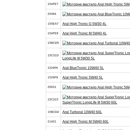
154FE7
20484
Aral High Tronic G 5W30 4L
155EA7
Aral High Tronic M 5W40 4L
154FE8
15BCD5
15C31D
LongLife III 5W30 5L
Aral BlueTronic 10W40 5L
1529FA
Aral High Tronic 5W40 5L
1529F9
20631
15C315
SuperTronic LongLife III 5W30 60L
Aral Turboral 10W40 60L
15BCD4
Aral High Tronic M 5W40 60L
21401