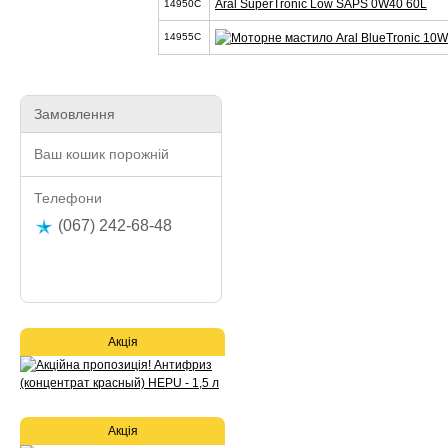
Aral SuperTronic Low SAPS 0W40 60L
14950C
14955C
Замовлення
Ваш кошик порожній
Телефони
(067) 242-68-48
Акція
Акція