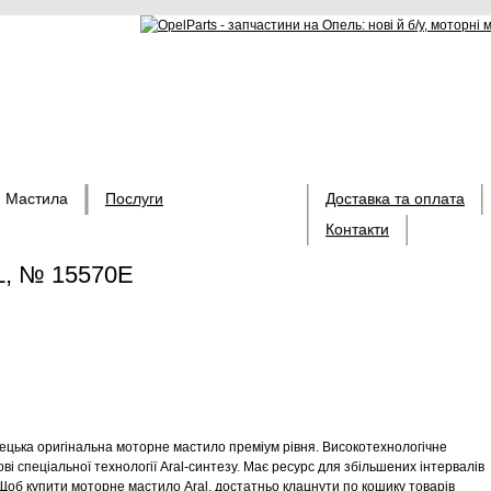
Мастила
Послуги
Доставка та оплата
Контакти
4L, № 15570E
мецька оригінальна моторне мастило преміум рівня. Високотехнологічне
і спеціальної технології Aral-синтезу. Має ресурс для збільшених інтервалів
Щоб купити моторне мастило Aral, достатньо клацнути по кошику товарів