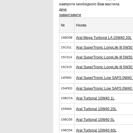
навпроти необхідного Вам мастила.
друк
завантажити
№
Назва
Aral Mega Turboral LA 10W40 20L
15BD3B
Aral SuperTronic LongLife III 5W30
15C311
Aral SuperTronic LongLife III 5W30
15C31A
Aral SuperTronic LongLife III 5W30
15C315
Aral SuperTronic Low SAPS 0W40
14F800
Aral SuperTronic Low SAPS 0W40
154FED
Aral Turboral 10W40 1L
15BCCA
Aral Turboral 10W40 20L
15568A
Aral Turboral 10W40 5L
15BCD5
Aral Turboral 10W40 60L
15BCD4