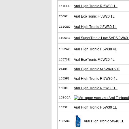
Aral High Tronic R 5W30 1L
151CEE
Aral EcoTronic F 5W20 1L
25097
Aral High Tronic J 5W30 1L
151CED
Aral SuperTronic Low SAPS 0W40
14950C
Aral High Tronic F 5W30 4L
1552A2
Aral EcoTronic F 5W20 4L
15570E
Aral High Tronic M 5W40 60L
21401
Aral High Tronic R 5W30 4L
1555F2
Aral High Tronic R 5W30 1L
16008
15BCCA
Aral High Tronic F 5W30 1L
10332
Aral High Tronic 5W40 1L
1505B4