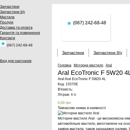
Запчастини
Запчастини б/у
Мастила
Послуги
(067) 242-68-48
Доставка та оплата
Гарантія та повернення
Контакти
(067) 242-68-48
Запчастини
Запчастини б/у
Вхід для партнерів
Головна
Моторне мастило
Aral
Aral EcoTronic F 5W20 
Aral
Aral EcoTronic F 5W20 4L
Код:
15570E
В'язкість:
Літраж: 4 л.
0,00
грн
Тимчасово немає в наявності
Моторне мастило Aral - це високоякісна ні
автомобільне мастило, виготовлене на основ
заміни мастила, також заощаджує паливо. 