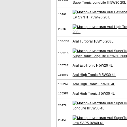
SuperTronic LongLife III 5W30 20L
15462
EP SYNTH 75W-90 20 L
20632
208L
Aral Turboral 10W40 208L
15BCD3
15C313
SuperTronic LongLife III 5W30 208
Aral EcoTronic F 5W20 4L
15570E
Aral High Tronic R 5W30 4L
1555F2
Aral High Tronic F 5W30 4L
1552A2
Aral High Tronic J 5W30 4L
1555F7
20479
LongLife III 5W30 4L
20459
Low SAPS 0W40 4L