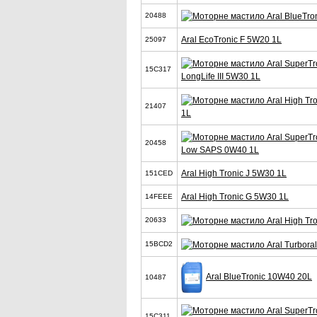
20488
Aral EcoTronic F 5W20 1L
25097
15C317
LongLife III 5W30 1L
21407
1L
20458
Low SAPS 0W40 1L
Aral High Tronic J 5W30 1L
151CED
Aral High Tronic G 5W30 1L
14FEEE
20633
15BCD2
Aral BlueTronic 10W40 20L
10487
15C311