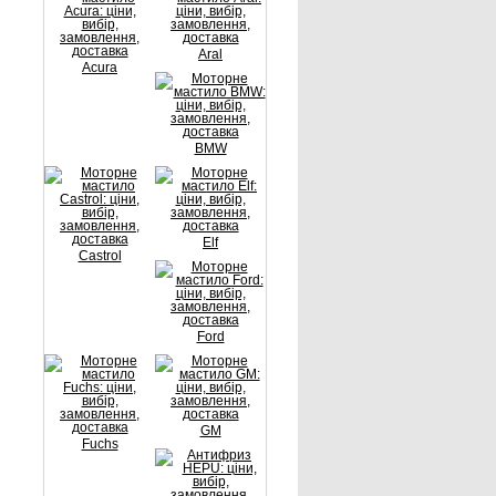
Aral
Acura
BMW
Elf
Castrol
Ford
GM
Fuchs