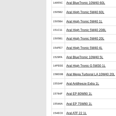
Aral BlueTronic 10W40 60L
14955C
Aral High Tronic 5W40 60L
1505B2
Aral High Tronic 5W40 1L
1505B4
Aral High Tronic 5W40 208L
151C11
Aral High Tronic 5W40 20L
1505B1
Aral High Tronic 5W40 4L
154FE7
Aral BlueTronic 10W40 5L
1529FA
Aral High Tronic G 5W30 1L
14FEEE
Aral Mega Turboral LA 10W40 20L
15BD3B
Aral Antifreeze Extra 1L
1553AF
Aral EP 80W90 1L
15784F
Aral EP 75W90 1L
15546A
Aral ATF 22 1L
154EC0