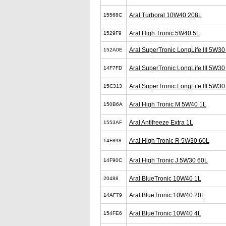
Aral Turboral 10W40 208L
15568C
Aral High Tronic 5W40 5L
1529F9
Aral SuperTronic LongLife III 5W30
152A0E
Aral SuperTronic LongLife III 5W30
14F7FD
Aral SuperTronic LongLife III 5W3
15C313
Aral High Tronic M 5W40 1L
150B6A
Aral Antifreeze Extra 1L
1553AF
Aral High Tronic R 5W30 60L
14F898
Aral High Tronic J 5W30 60L
14F90C
Aral BlueTronic 10W40 1L
20488
Aral BlueTronic 10W40 20L
14AF79
Aral BlueTronic 10W40 4L
154FE6