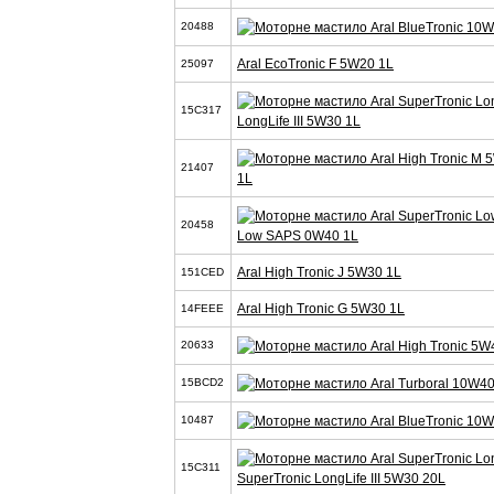
20488
Aral EcoTronic F 5W20 1L
25097
15C317
LongLife III 5W30 1L
21407
1L
20458
Low SAPS 0W40 1L
Aral High Tronic J 5W30 1L
151CED
Aral High Tronic G 5W30 1L
14FEEE
20633
15BCD2
10487
15C311
SuperTronic LongLife III 5W30 20L