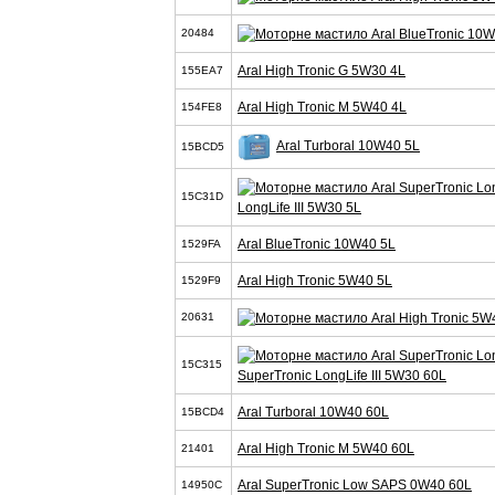
20484
Aral High Tronic G 5W30 4L
155EA7
Aral High Tronic M 5W40 4L
154FE8
Aral Turboral 10W40 5L
15BCD5
15C31D
LongLife III 5W30 5L
Aral BlueTronic 10W40 5L
1529FA
Aral High Tronic 5W40 5L
1529F9
20631
15C315
SuperTronic LongLife III 5W30 60L
Aral Turboral 10W40 60L
15BCD4
Aral High Tronic M 5W40 60L
21401
Aral SuperTronic Low SAPS 0W40 60L
14950C