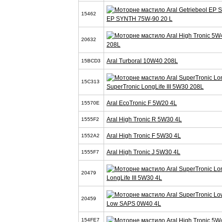
15462
EP SYNTH 75W-90 20 L
20632
208L
Aral Turboral 10W40 208L
15BCD3
15C313
SuperTronic LongLife III 5W30 208L
Aral EcoTronic F 5W20 4L
15570E
Aral High Tronic R 5W30 4L
1555F2
Aral High Tronic F 5W30 4L
1552A2
Aral High Tronic J 5W30 4L
1555F7
20479
LongLife III 5W30 4L
20459
Low SAPS 0W40 4L
154FE7