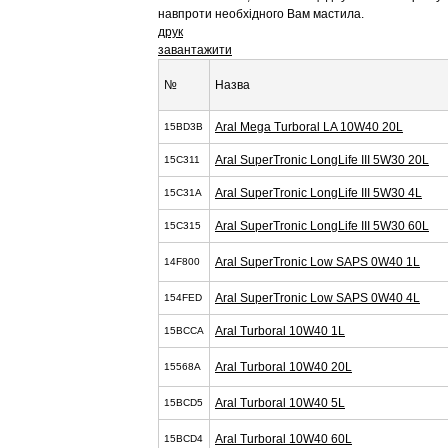
навпроти необхідного Вам мастила.
друк
завантажити
№
Назва
Aral Mega Turboral LA 10W40 20L
15BD3B
Aral SuperTronic LongLife III 5W30 20L
15C311
Aral SuperTronic LongLife III 5W30 4L
15C31A
Aral SuperTronic LongLife III 5W30 60L
15C315
Aral SuperTronic Low SAPS 0W40 1L
14F800
Aral SuperTronic Low SAPS 0W40 4L
154FED
Aral Turboral 10W40 1L
15BCCA
Aral Turboral 10W40 20L
15568A
Aral Turboral 10W40 5L
15BCD5
Aral Turboral 10W40 60L
15BCD4