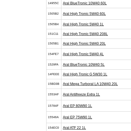
Aral BlueTronic 10W40 60L
14955C
Aral High Tronic 5W40 60L
1505B2
Aral High Tronic 5W40 1L
1505B4
Aral High Tronic 5W40 208L
151C11
Aral High Tronic 5W40 20L
1505B1
Aral High Tronic 5W40 4L
154FE7
Aral BlueTronic 10W40 5L
1529FA
Aral High Tronic G 5W30 1L
14FEEE
Aral Mega Turboral LA 10W40 20L
15BD3B
Aral Antifreeze Extra 1L
1553AF
Aral EP 80W90 1L
15784F
Aral EP 75W90 1L
15546A
Aral ATF 22 1L
154EC0