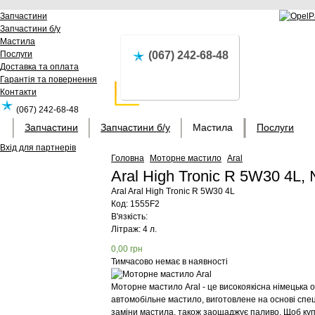
Запчастини
Запчастини б/у
Мастила
Послуги
(067) 242-68-48
Доставка та оплата
Гарантія та повернення
Контакти
(067) 242-68-48
Запчастини
Запчастини б/у
Мастила
Послуги
Вхід для партнерів
Головна
Моторне мастило
Aral
Aral High Tronic R 5W30 4L,
Aral
Aral High Tronic R 5W30 4L
Код:
1555F2
В'язкість:
Літраж: 4 л.
0,00
грн
Тимчасово немає в наявності
Моторне мастило Aral - це високоякісна німецька 
автомобільне мастило, виготовлене на основі спеці
заміни мастила, також заощаджує паливо. Щоб куп