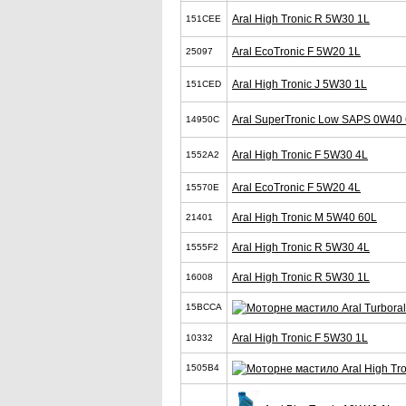
Aral High Tronic R 5W30 1L
151CEE
Aral EcoTronic F 5W20 1L
25097
Aral High Tronic J 5W30 1L
151CED
Aral SuperTronic Low SAPS 0W40
14950C
Aral High Tronic F 5W30 4L
1552A2
Aral EcoTronic F 5W20 4L
15570E
Aral High Tronic M 5W40 60L
21401
Aral High Tronic R 5W30 4L
1555F2
Aral High Tronic R 5W30 1L
16008
15BCCA
Aral High Tronic F 5W30 1L
10332
1505B4