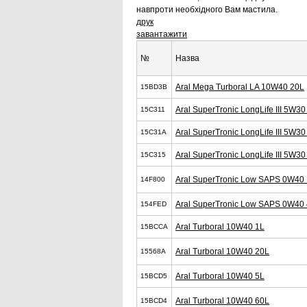
навпроти необхідного Вам мастила.
друк
завантажити
№
Назва
Aral Mega Turboral LA 10W40 20L
15BD3B
Aral SuperTronic LongLife III 5W30
15C311
Aral SuperTronic LongLife III 5W30
15C31A
Aral SuperTronic LongLife III 5W30
15C315
Aral SuperTronic Low SAPS 0W40
14F800
Aral SuperTronic Low SAPS 0W40
154FED
Aral Turboral 10W40 1L
15BCCA
Aral Turboral 10W40 20L
15568A
Aral Turboral 10W40 5L
15BCD5
Aral Turboral 10W40 60L
15BCD4