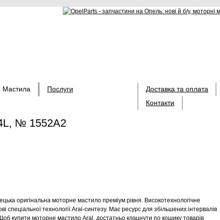
Мастила
Послуги
Доставка та оплата
Контакти
 4L, № 1552A2
мецька оригінальна моторне мастило преміум рівня. Високотехнологічне
і спеціальної технології Aral-синтезу. Має ресурс для збільшених інтервалів
Щоб купити моторне мастило Aral, достатньо клацнути по кошику товарів