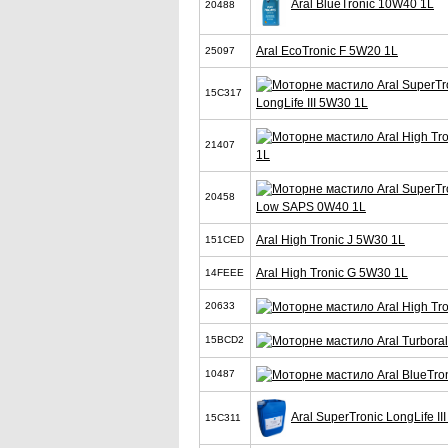
Aral BlueTronic 10W40 1L
20488
Aral EcoTronic F 5W20 1L
25097
15C317
LongLife III 5W30 1L
21407
1L
20458
Low SAPS 0W40 1L
Aral High Tronic J 5W30 1L
151CED
Aral High Tronic G 5W30 1L
14FEEE
20633
15BCD2
10487
Aral SuperTronic LongLife I
15C311