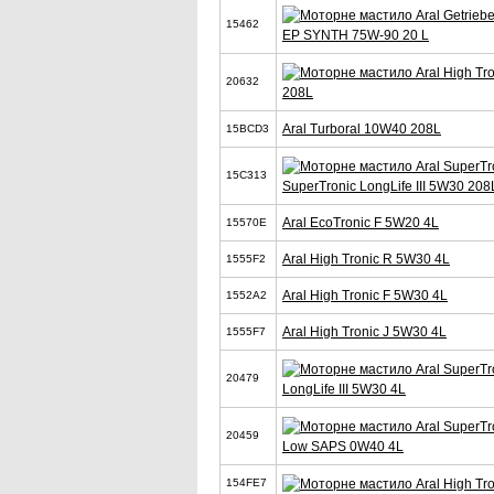
15462
EP SYNTH 75W-90 20 L
20632
208L
Aral Turboral 10W40 208L
15BCD3
15C313
SuperTronic LongLife III 5W30 208
Aral EcoTronic F 5W20 4L
15570E
Aral High Tronic R 5W30 4L
1555F2
Aral High Tronic F 5W30 4L
1552A2
Aral High Tronic J 5W30 4L
1555F7
20479
LongLife III 5W30 4L
20459
Low SAPS 0W40 4L
154FE7