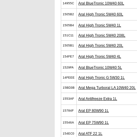
Aral BlueTronic 10W40 60L
14955C
Aral High Tronic 5W40 60L
1505B2
Aral High Tronic 5W40 1L
1505B4
Aral High Tronic 5W40 208L
151C11
Aral High Tronic 5W40 20L
1505B1
Aral High Tronic 5W40 4L
154FE7
Aral BlueTronic 10W40 5L
1529FA
Aral High Tronic G 5W30 1L
14FEEE
Aral Mega Turboral LA 10W40 20L
15BD3B
Aral Antifreeze Extra 1L
1553AF
Aral EP 80W90 1L
15784F
Aral EP 75W90 1L
15546A
Aral ATF 22 1L
154EC0