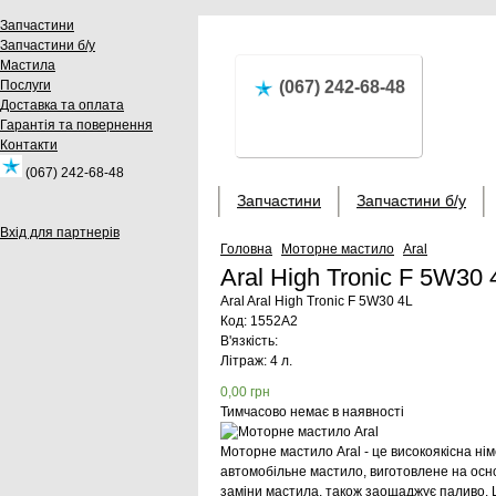
Запчастини
Запчастини б/у
Мастила
Послуги
(067) 242-68-48
Доставка та оплата
Гарантія та повернення
Контакти
(067) 242-68-48
Запчастини
Запчастини б/у
Вхід для партнерів
Головна
Моторне мастило
Aral
Aral High Tronic F 5W30
Aral
Aral High Tronic F 5W30 4L
Код:
1552A2
В'язкість:
Літраж: 4 л.
0,00
грн
Тимчасово немає в наявності
Моторне мастило Aral - це високоякісна ні
автомобільне мастило, виготовлене на основ
заміни мастила, також заощаджує паливо. 