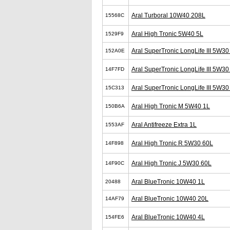
Aral Turboral 10W40 208L
15568C
Aral High Tronic 5W40 5L
1529F9
Aral SuperTronic LongLife III 5W30
152A0E
Aral SuperTronic LongLife III 5W30
14F7FD
Aral SuperTronic LongLife III 5W3
15C313
Aral High Tronic M 5W40 1L
150B6A
Aral Antifreeze Extra 1L
1553AF
Aral High Tronic R 5W30 60L
14F898
Aral High Tronic J 5W30 60L
14F90C
Aral BlueTronic 10W40 1L
20488
Aral BlueTronic 10W40 20L
14AF79
Aral BlueTronic 10W40 4L
154FE6