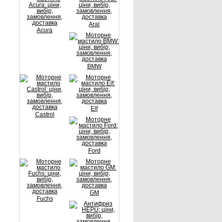
Aral
Acura
BMW
Elf
Castrol
Ford
GM
Fuchs