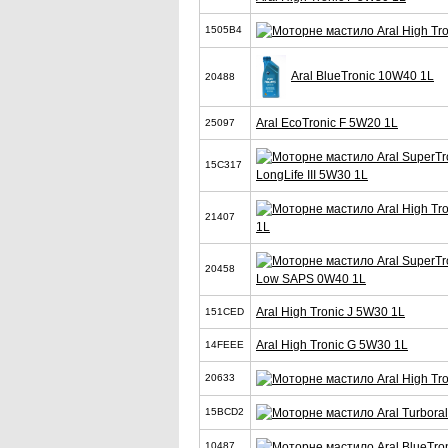
1505B4
Aral BlueTronic 10W40 1L
20488
Aral EcoTronic F 5W20 1L
25097
15C317
LongLife III 5W30 1L
21407
1L
20458
Low SAPS 0W40 1L
Aral High Tronic J 5W30 1L
151CED
Aral High Tronic G 5W30 1L
14FEEE
20633
15BCD2
10487