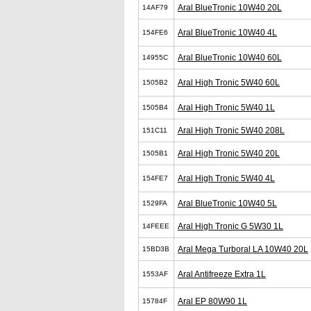
Aral BlueTronic 10W40 20L
14AF79
Aral BlueTronic 10W40 4L
154FE6
Aral BlueTronic 10W40 60L
14955C
Aral High Tronic 5W40 60L
1505B2
Aral High Tronic 5W40 1L
1505B4
Aral High Tronic 5W40 208L
151C11
Aral High Tronic 5W40 20L
1505B1
Aral High Tronic 5W40 4L
154FE7
Aral BlueTronic 10W40 5L
1529FA
Aral High Tronic G 5W30 1L
14FEEE
Aral Mega Turboral LA 10W40 20L
15BD3B
Aral Antifreeze Extra 1L
1553AF
Aral EP 80W90 1L
15784F