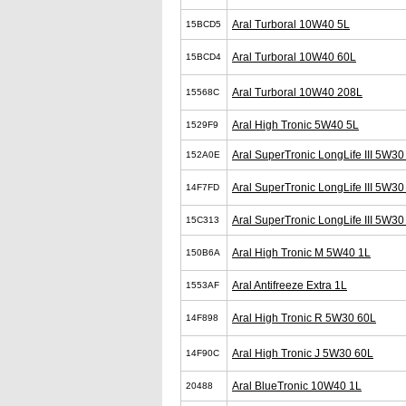
Aral Turboral 10W40 5L
15BCD5
Aral Turboral 10W40 60L
15BCD4
Aral Turboral 10W40 208L
15568C
Aral High Tronic 5W40 5L
1529F9
Aral SuperTronic LongLife III 5W30
152A0E
Aral SuperTronic LongLife III 5W30
14F7FD
Aral SuperTronic LongLife III 5W3
15C313
Aral High Tronic M 5W40 1L
150B6A
Aral Antifreeze Extra 1L
1553AF
Aral High Tronic R 5W30 60L
14F898
Aral High Tronic J 5W30 60L
14F90C
Aral BlueTronic 10W40 1L
20488