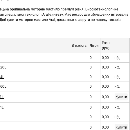
мецька оригінальна моторне мастило преміум рівня. Високотехнологічне
і спеціальної технології Aral-синтезу. Має ресурс для збільшених інтервалів
Щоб купити моторне мастило Aral, достатньо клацнути по кошику товарів
Розн.
В`язкість
Літри
(грн)
0
0,00
н/д
 20L
0
0,00
н/д
 4L
0
0,00
н/д
 60L
0
0,00
н/д
 1L
0
0,00
Купити
 4L
0
0,00
н/д
0
0,00
н/д
0
0,00
Купити