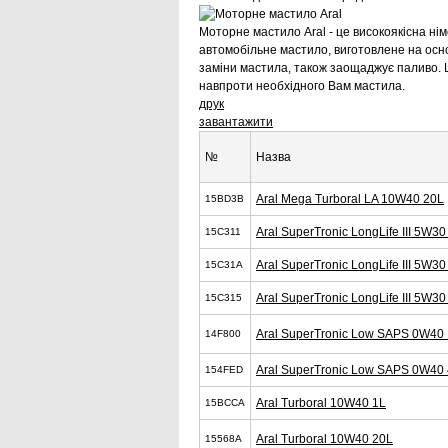
Моторне мастило Aral - це високоякісна ні
автомобільне мастило, виготовлене на основ
заміни мастила, також заощаджує паливо. 
навпроти необхідного Вам мастила.
друк
завантажити
№
Назва
Aral Mega Turboral LA 10W40 20L
15BD3B
Aral SuperTronic LongLife III 5W30
15C311
Aral SuperTronic LongLife III 5W30
15C31A
Aral SuperTronic LongLife III 5W30
15C315
Aral SuperTronic Low SAPS 0W40
14F800
Aral SuperTronic Low SAPS 0W40
154FED
Aral Turboral 10W40 1L
15BCCA
Aral Turboral 10W40 20L
15568A