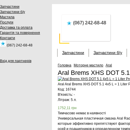
Запчастини
Запчастини б/у
Мастила
Послуги
(067) 242-68-48
Доставка та оплата
Гарантія та повернення
Контакти
(067) 242-68-48
Запчастини
Запчастини б/у
Вхід для партнерів
Головна
Моторне мастило
Aral
Aral Brems XHS DOT 5.1 4
Aral
Aral Brems XHS DOT 5.1 4x5 L = 1 Liter P
Код:
16744
В'язкість: -
Літраж: 5 л.
1752,11
грн
Тимчасово немає в наявності
Универсальная пластичная смазка Aral Rad
которые эффективно препятствуют фактора
осей и подшипников в определенном темп