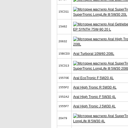
15C311
SuperTronic LongLife III 5W30 20L
15462
EP SYNTH 75W-90 20 L
20632
208L
Aral Turboral 10W40 208L
15BCD3
15C313
SuperTronic LongLife III 5W30 208
Aral EcoTronic F 5W20 4L
15570E
Aral High Tronic R 5W30 4L
1555F2
Aral High Tronic F 5W30 4L
1552A2
Aral High Tronic J 5W30 4L
1555F7
20479
LongLife III 5W30 4L