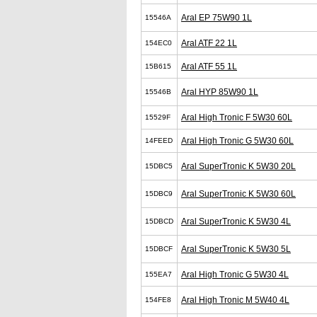
Aral EP 75W90 1L
15546A
Aral ATF 22 1L
154EC0
Aral ATF 55 1L
15B615
Aral HYP 85W90 1L
15546B
Aral High Tronic F 5W30 60L
15529F
Aral High Tronic G 5W30 60L
14FEED
Aral SuperTronic K 5W30 20L
15DBC5
Aral SuperTronic K 5W30 60L
15DBC9
Aral SuperTronic K 5W30 4L
15DBCD
Aral SuperTronic K 5W30 5L
15DBCF
Aral High Tronic G 5W30 4L
155EA7
Aral High Tronic M 5W40 4L
154FE8