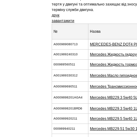
тертя у двигуні та оптимально захищає від знос
терміну служби двигуна.
друк
завантажити
№
Назва
MERCEDES-BENZ DOT4 Plus
A000989080713
Mercedes Жидкость гидроу
A001989240310
Mercedes Жидкость тормоз
000989560511
Mercedes Масло гипоидно
A001989330312
Mercedes Трансмиссионно
A000989690511
Mercedes MB229.3 5w40 5
A0009898201AGA4
Mercedes MB229.3 5w40 1
A0009898201BRD6
Mercedes MB229.5 5w40 1
A000989920211
Mercedes MB229.51 5w30 
000989940211