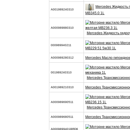
Mercedes Жидкость 
A001989240310
MB345.0 1L
A000989880310
Mercedes Жидкость гидро
000989940211
MB229.51 5w30 1L
Mercedes Масло гипоидно
A000989280312
001989240310
Mercedes Трансмиссионн
Mercedes Трансмиссионно
A001989210310
A000989690511
Mercedes Трансмиссионн
Mercedes Трансмиссионно
A000989680511
A0009899401BRD6