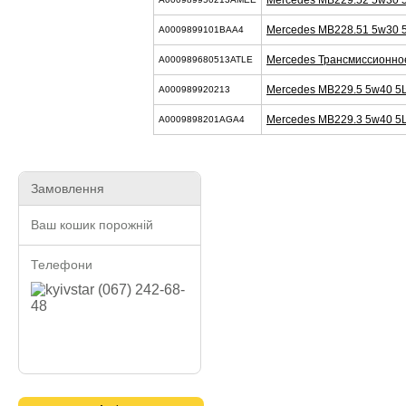
Mercedes MB229.52 5w30 
Mercedes MB228.51 5w30 
A0009899101BAA4
Mercedes Трансмиссионно
A000989680513ATLE
Mercedes MB229.5 5w40 5
A000989920213
Mercedes MB229.3 5w40 5
A0009898201AGA4
Замовлення
Ваш кошик порожній
Телефони
(067) 242-68-
48