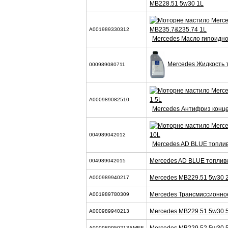
MB228.51 5w30 1L
A001989330312
Mercedes Масло гипоидн
Mercedes Жидкость 
000989080711
A000989082510
Mercedes Антифриз конце
004989042012
Mercedes AD BLUE топлив
Mercedes AD BLUE топлив
004989042015
Mercedes MB229.51 5w30 
A000989940217
Mercedes Трансмиссионно
A001989780309
Mercedes MB229.51 5w30 
A000989940213
A000989950213AMEE