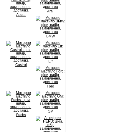
Aral
Acura
BMW
Elf
Castrol
Ford
GM
Fuchs