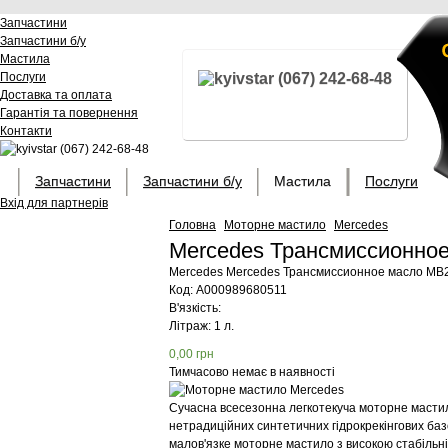
Запчастини
Запчастини б/у
Мастила
Послуги
(067) 242-68-48
Доставка та оплата
Гарантія та повернення
Контакти
(067) 242-68-48
Запчастини
Запчастини б/у
Мастила
Послуги
Вхід для партнерів
Головна
Моторне мастило
Mercedes
Mercedes Трансмиссионное
Mercedes
Mercedes Трансмиссионное масло MB2
Код:
A000989680511
В'язкість:
Літраж: 1 л.
0,00
грн
Тимчасово немає в наявності
Сучасна всесезонна легкотекуча моторне мастил
нетрадиційних синтетичних гідрокрекінгових ба
малов'язке моторне мастило з високою стабільніс