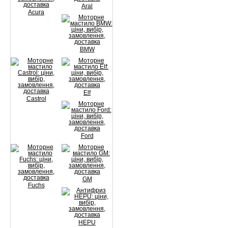
Aral
Acura
BMW
Elf
Castrol
Ford
GM
Fuchs
HEPU