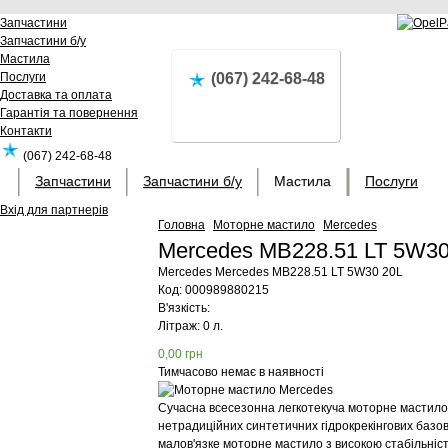
Запчастини
Запчастини б/у
Мастила
Послуги
(067) 242-68-48
Доставка та оплата
Гарантія та повернення
Контакти
(067) 242-68-48
Запчастини
Запчастини б/у
Мастила
Послуги
Вхід для партнерів
Головна
Моторне мастило
Mercedes
Mercedes MB228.51 LT 5W30
Mercedes
Mercedes MB228.51 LT 5W30 20L
Код:
000989880215
В'язкість:
Літраж: 0 л.
0,00
грн
Тимчасово немає в наявності
Сучасна всесезонна легкотекуча моторне мастило 
нетрадиційних синтетичних гідрокрекінгових базо
малов'язке моторне мастило з високою стабільніст