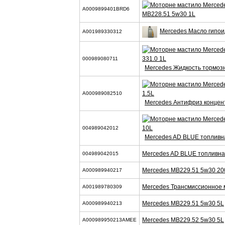
A0009899401BRD6
MB228.51 5w30 1L
Mercedes Масло гипои
A001989330312
000989080711
Mercedes Жидкость тормозн
A000989082510
Mercedes Антифриз концен
004989042012
Mercedes AD BLUE топливн
Mercedes AD BLUE топливна
004989042015
Mercedes MB229.51 5w30 20
A000989940217
Mercedes Трансмиссионное 
A001989780309
Mercedes MB229.51 5w30 5L
A000989940213
Mercedes MB229.52 5w30 5L
A000989950213AMEE