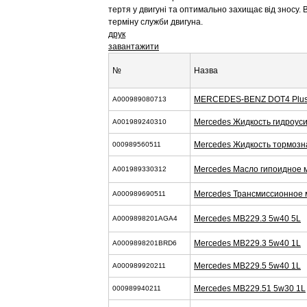
тертя у двигуні та оптимально захищає від зносу.
терміну служби двигуна.
друк
завантажити
№
Назва
MERCEDES-BENZ DOT4 Plus 
A000989080713
Mercedes Жидкость гидроус
A001989240310
Mercedes Жидкость тормозн
000989560511
Mercedes Масло гипоидное 
A001989330312
Mercedes Трансмиссионное 
A000989690511
Mercedes MB229.3 5w40 5L
A0009898201AGA4
Mercedes MB229.3 5w40 1L
A0009898201BRD6
Mercedes MB229.5 5w40 1L
A000989920211
Mercedes MB229.51 5w30 1L
000989940211