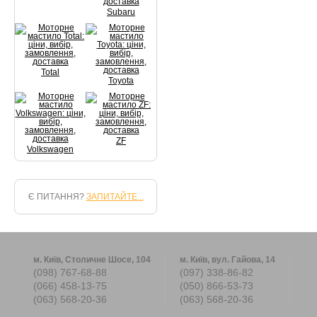
Subaru
Total
Toyota
ZF
Volkswagen
Є ПИТАННЯ?
ЗАПИТАЙТЕ...
м. Київ, Столичне Шосе, 104
м. Київ, вул. Гайова, 14
(098) 767-68-88
(097) 338-86-82
(066) 458-13-75
(050) 866-53-73
(063) 568-20-36
(063) 568-20-36