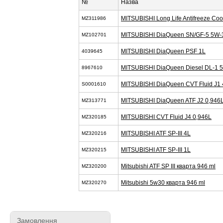
№
Назва
MITSUBISHI Long Life Antifreeze Coo
MZ311986
MITSUBISHI DiaQueen SN/GF-5 5W-
MZ102701
MITSUBISHI DiaQueen PSF 1L
4039645
MITSUBISHI DiaQueen Diesel DL-1 
8967610
MITSUBISHI DiaQueen CVT Fluid J1 
S0001610
MITSUBISHI DiaQueen ATF J2 0,946
MZ313771
MITSUBISHI CVT Fluid J4 0,946L
MZ320185
MITSUBISHI ATF SP-III 4L
MZ320216
MITSUBISHI ATF SP-III 1L
MZ320215
Mitsubishi ATF SP III кварта 946 ml
MZ320200
Mitsubishi 5w30 кварта 946 ml
MZ320270
Замовлення