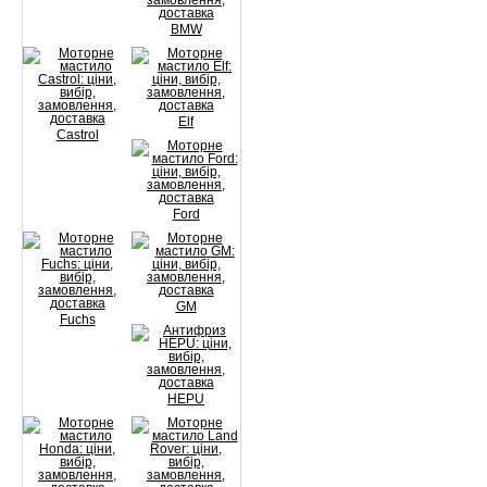
BMW
Elf
Castrol
Ford
GM
Fuchs
HEPU