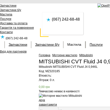
Запчастини
Запчастини б/у
Мастила
Послуги
(067) 242-68-48
Доставка та оплата
Гарантія та повернення
Контакти
(067) 242-68-48
Запчастини
Запчастини б/у
Мастила
Послуги
Вхід для партнерів
Головна
Моторне мастило
Mitsubishi
MITSUBISHI CVT Fluid J4 0
Mitsubishi
MITSUBISHI CVT Fluid J4 0,946L
Код:
MZ320185
В'язкість:
Літраж: 0 л.
0,00
грн
Тимчасово немає в наявності
друк
завантажити