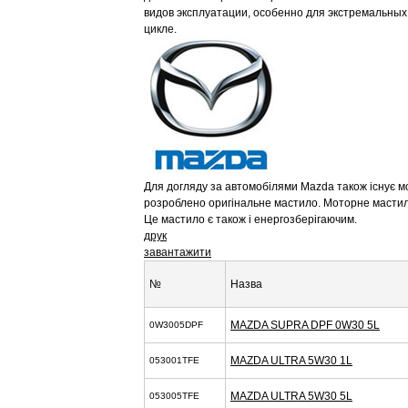
видов эксплуатации, особенно для экстремальных
цикле.
Для догляду за автомобілями Mazda також існує м
розроблено оригінальне мастило. Моторне мастило
Це мастило є також і енергозберігаючим.
друк
завантажити
№
Назва
MAZDA SUPRA DPF 0W30 5L
0W3005DPF
MAZDA ULTRA 5W30 1L
053001TFE
MAZDA ULTRA 5W30 5L
053005TFE