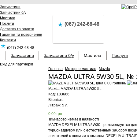
Запчастини
Запчастини б/у
Мастила
Послуги
(067) 242-68-48
Доставка та оплата
Гарантія та повернення
Контакти
(067) 242-68-48
Запчастини
Запчастини б/у
Мастила
Послуги
Вхід для партнерів
Головна
Моторне мастило
Mazda
MAZDA ULTRA 5W30 5L, № 
Mazda
MAZDA ULTRA 5W30 5L
Код:
183666
В'язкість:
Літраж: 5 л.
0,00
грн
Тимчасово немає в наявності
MAZDA DEXELIA ULTRA 5W30 - рекомендуется для 
турбонаддувом или с естественным забором возду
двигателей с прямым впрыском. DEXELIA ULTRA 5