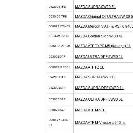
MAZDA SUPRA 0W20 5L
0W2005TFE
MAZDA Original Oil ULTRA 5W-30 
0530-05-TFE
MAZDA Mercon V ATF & PSF 0,946
000077120e05
MAZDA Golden SM 5W-30 4L
K004-W0-512J
MAZDA ATF TYPE M5 (Канада) 1L
0000-23-ATFM5
MAZDA ULTRA DPF 5W30 1L
053001DPF
MAZDA ATF FZ 1L
0000FZ113E01
MAZDA SUPRA 0W20 1L
0W2001TFE
MAZDA SUPRA DPF 0W30 1L
0W3001DPF
MAZDA ULTRA DPF 5W30 5L
053005DPF
MAZDA ATF M-V 1L
830077347
0000-77-112E-
MAZDA ATF M-V кварта 946 ml
01