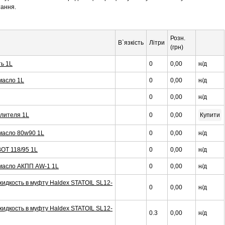
тання.
Розн.
В`язкість
Літри
(грн)
ь 1L
0
0,00
н/д
масло 1L
0
0,00
н/д
0
0,00
н/д
илителя 1L
0
0,00
Купити
масло 80w90 1L
0
0,00
н/д
OT 118/95 1L
0
0,00
н/д
масло АКПП AW-1 1L
0
0,00
н/д
идкость в муфту Haldex STATOIL SL12-
0
0,00
н/д
идкость в муфту Haldex STATOIL SL12-
0.3
0,00
н/д