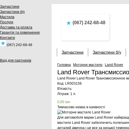
Запчастини
Запчастини б/у
Мастила
Послуги
(067) 242-68-48
Доставка та оплата
Гарантія та повернення
Контакти
(067) 242-68-48
Запчастини
Запчастини б/у
Вхід для партнерів
Головна
Моторне мастило
Land Rover
Land Rover Трансмисси
Land Rover
Land Rover Трансмиссионное м
Код:
LR003156
В'язкість:
Літраж: 1 л.
0,00
грн
Тимчасово немає в наявності
Для автомобіля марки Land Rover найкращи
мастило Land Rover забезпечить полегшен
деталей двигуна і це все за низької темп