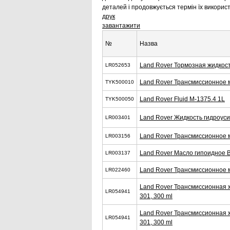
деталей і продовжується термін їх викорис
друк
завантажити
№
Назва
Land Rover Тормозная жидкост
LR052653
Land Rover Трансмиссионное 
TYK500010
Land Rover Fluid M-1375.4 1L
TYK500050
Land Rover Жидкость гидроус
LR003401
Land Rover Трансмиссионное 
LR003156
Land Rover Масло гипоидное B
LR003137
Land Rover Трансмиссионное 
LR022460
Land Rover Трансмиссионная ж
LR054941
301, 300 ml
Land Rover Трансмиссионная ж
LR054941
301, 300 ml