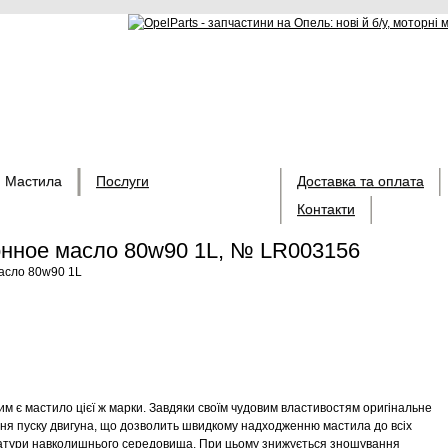
Мастила
Послуги
Доставка та оплата
Контакти
онное масло 80w90 1L, № LR003156
асло 80w90 1L
м є мастило цієї ж марки. Завдяки своїм чудовим властивостям оригінальне
ня пуску двигуна, що дозволить швидкому надходженню мастила до всіх
ератури навколишнього середовища. При цьому знижується зношування