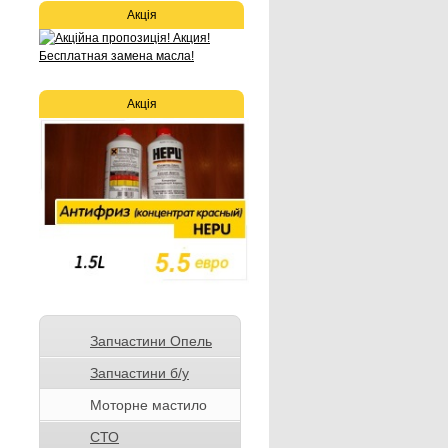
Акція
Акція
Запчастини Опель
Запчастини б/у
Моторне мастило
СТО