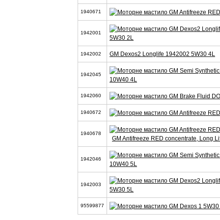
1940671
1942001
5W30 2L
GM Dexos2 Longlife 1942002 5W30 4L
1942002
1942045
10W40 4L
1942060
1940672
1940678
GM Antifreeze RED concentrate, Long L
1942046
10W40 5L
1942003
5W30 5L
95599877