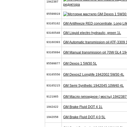
1942387
редуктора
95599919
GM Antifreeze RED concentrate, Long Li
93165162
GM Liquid electro hydraulic, green 1L
93160548
GM Automatic transmission oil ATF-3309
93160393
GM Manual transmission oil 70W GL4 1
93165694
GM Dexos 1 5W30 5L
95599877
GM Dexos2 Longlife 1942002 5W30 4L
93165556
GM Semi Synthetic 1942045 10W40 4L
93165215
GM Масло гипоидное ( мосты) 1942387
9121965
GM Brake Fluid DOT 4 1L
1942422
GM Brake Fluid DOT 4 0,5L
1942058