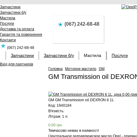
Запчастини
Запчастини б/у
Мастила
Послуги
(067) 242-68-48
Доставка та оплата
Гарантія та повернення
Контакти
(067) 242-68-48
Запчастини
Запчастини б/у
Мастила
Послуги
Вхід для партнерів
Головна
Моторне мастило
GM
GM Transmission oil DEXRO
GM
GM Transmission oil DEXRON 6 1L
Код:
1940184
В'язкість:
Літраж: 1 л.
0,00
грн
Тимчасово немає в наявності
Центральное гидравлическое масло Opel - оригин