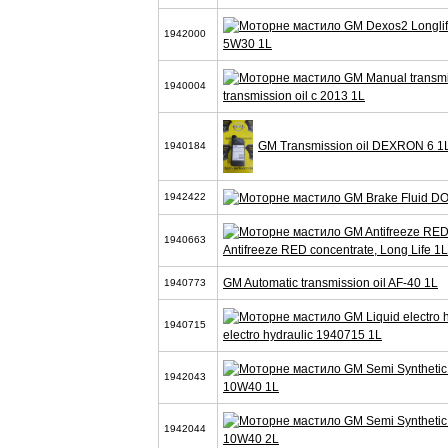
1942000
5W30 1L
1940004
transmission oil с 2013 1L
GM Transmission oil DEXRON 6 1
1940184
1942422
1940663
Antifreeze RED concentrate, Long Life 1L
GM Automatic transmission oil AF-40 1L
1940773
1940715
electro hydraulic 1940715 1L
1942043
10W40 1L
1942044
10W40 2L