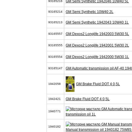
GM Semi Synthetic 1942046 10W40 5L
93165216
GM Semi Synthetic 10W40 2L
93165214
GM Semi Synthetic 1942043 10W40 1L
93165213
GM Dexos2 Longlife 1942003 5W30 5L
93165557
GM Dexos2 Longlife 1942001 5W30 2L
93165555
GM Dexos2 Longlife 1942000 5W30 1L
93165554
GM Automatic transmission oil AF-40 19
93165147
GM Brake Fluid DOT 4 0,5L
1942058
GM Brake Fluid DOT 4 0,5L
1942421
1940771
transmission oil 1L
1940182
Manual transmission oil 1940182 75W85