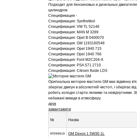
Подходит для бензиновых и дизельных двигателей,
цилиндров.
Спецификации -
Спецификация: Synthetikol
Спецификация: VW TL 52146
Спецификация: MAN M 3289
Спецификация: Opel B 0400070
Спецификация: GM 1193160548
Спецификация: Opel 1940 715
Спецификация: Opel 1940 766
Спецификация: Ford M2C204-A
Спецификация: PSA S71 2710
Спецификация: Citroen fluide LDS
Оригінальна моторне мастило GM має відмінну в'я
зберігає двигун в абсолютній чистоті, і оберігає від
робить холодні старти легкими та невідчутними. 
небажані викиди в атмосферу.
друк
завантажити
№
Назва
GM Dexos 1 5W30 1L
95599919