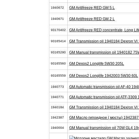
GM Antifreeze RED GM 5 L
1940672
GM Antifreeze RED GM 2 L
1940671
GM Antifreeze RED concentrate, Long Li
93170402
GM Transmission oil 1940184 Dexron VI
93165414
GM Manual transmission oil 1940182 7
93165290
GM Dexos2 Longlife 5W30 205L
93165560
GM Dexos2 Longlife 1942003 5W30 60L
93165559
GM Automatic transmission oil AF-40 19
1940773
GM Automatic transmission oil ATF-3309
1940771
GM Transmission oil 1940184 Dexron VI
1940184
GM Масло гипоидное ( мосты) 1942387
1942387
GM Manual transmission oil 70W GL4 1
1940004