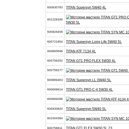
TITAN Supersyn 5W40 4L
600930783
601228346
5W30 5L
600926458
TITAN Supersyn Long Life 5W40 5L
600721954
TITAN ATF 7134 4L
600865696
TITAN GT1 PRO FLEX 5W30 4L
600756352
600756277
TITAN Supersyn LL 0W40 5L
600889463
TITAN GT1 PRO C-4 5W30 4L
600669614
600684099
TITAN Supersyn 5W40 5L
600930820
601004384
TITAN GT1 FLEX 5W30 5L 23
600756611