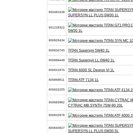
600481636
SUPERSYN LL PLUS 0W30 1L
601228322
5W30 1L
600926434
TITAN Supersyn 5W40 1L
600930745
TITAN Supersyn LL 0W40 1L
600889449
TITAN 6000 SL Dexron VI 1L
600631970
TITAN ATF 7134 1L
600868611
600632205
600683962
CYTRAC MB SYNTH 75W-90 20L
600632878
600640927
SUPERSYN LL PLUS 0W30 5L