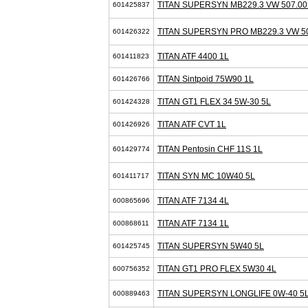
TITAN SUPERSYN MB229.3 VW 507.00
601425837
TITAN SUPERSYN PRO MB229.3 VW 50
601426322
TITAN ATF 4400 1L
601411823
TITAN Sintpoid 75W90 1L
601426766
TITAN GT1 FLEX 34 5W-30 5L
601424328
TITAN ATF CVT 1L
601426926
TITAN Pentosin CHF 11S 1L
601429774
TITAN SYN MC 10W40 5L
601411717
TITAN ATF 7134 4L
600865696
TITAN ATF 7134 1L
600868611
TITAN SUPERSYN 5W40 5L
601425745
TITAN GT1 PRO FLEX 5W30 4L
600756352
TITAN SUPERSYN LONGLIFE 0W-40 5
600889463