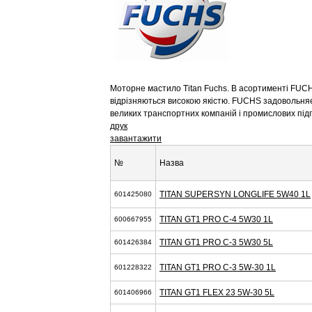
Моторне мастило Titan Fuchs. В асортименті FUCH
відрізняються високою якістю. FUCHS задовольняє в
великих транспортних компаній і промислових під
друк
завантажити
№
Назва
TITAN SUPERSYN LONGLIFE 5W40 1L
601425080
TITAN GT1 PRO C-4 5W30 1L
600667955
TITAN GT1 PRO C-3 5W30 5L
601426384
TITAN GT1 PRO C-3 5W-30 1L
601228322
TITAN GT1 FLEX 23 5W-30 5L
601406966