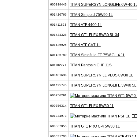
TITAN SUPERSYN LONGLIFE 0W-40 1
600889449
TITAN Sintpoid 75W90 1L
601426766
TITAN ATF 4400 1L
601411823
TITAN GT1 FLEX 5W30 5L 34
601424328
TITAN ATF CVT 1L
601426926
TITAN Sintofluid FE 75W GL-4 1L
601426780
TITAN Pentosin CHF 11S
601102271
TITAN SUPERSYN LL PLUS 0W30 1L
600481636
TITAN SUPERSYN LONGLIFE 5W40 5L
601425745
600756291
TITAN GT1 FLEX 5W30 1L
600756314
TI
601224973
TITAN GT1 PRO C-4 5W30 1L
600667955
600631703