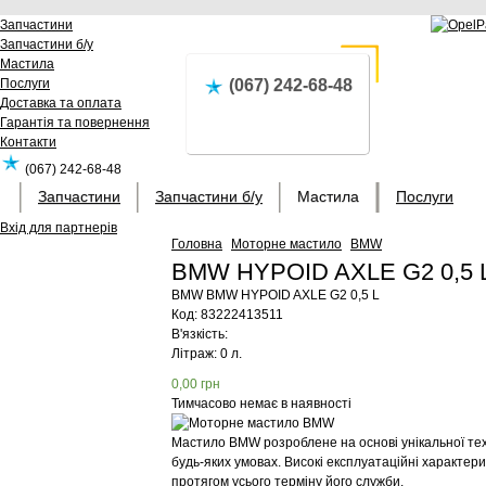
Запчастини
Запчастини б/у
Мастила
Послуги
(067) 242-68-48
Доставка та оплата
Гарантія та повернення
Контакти
(067) 242-68-48
Запчастини
Запчастини б/у
Мастила
Послуги
Вхід для партнерів
Головна
Моторне мастило
BMW
BMW HYPOID AXLE G2 0,5 L
BMW
BMW HYPOID AXLE G2 0,5 L
Код:
83222413511
В'язкість:
Літраж: 0 л.
0,00
грн
Тимчасово немає в наявності
Мастило BMW розроблене на основі унікальної те
будь-яких умовах. Високі експлуатаційні характе
протягом усього терміну його служби.