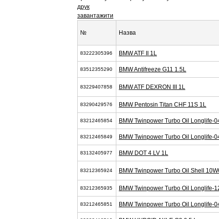
друк
завантажити
№
Назва
BMW ATF II 1L
83222305396
BMW Antifreeze G11 1.5L
83512355290
BMW ATF DEXRON III 1L
83229407858
BMW Pentosin Titan CHF 11S 1L
83290429576
BMW Twinpower Turbo Oil Longlife-0
83212465854
BMW Twinpower Turbo Oil Longlife-0
83212465849
BMW DOT 4 LV 1L
83132405977
BMW Twinpower Turbo Oil Shell 10W
83212365924
BMW Twinpower Turbo Oil Longlife-1
83212365935
BMW Twinpower Turbo Oil Longlife-0
83212465851