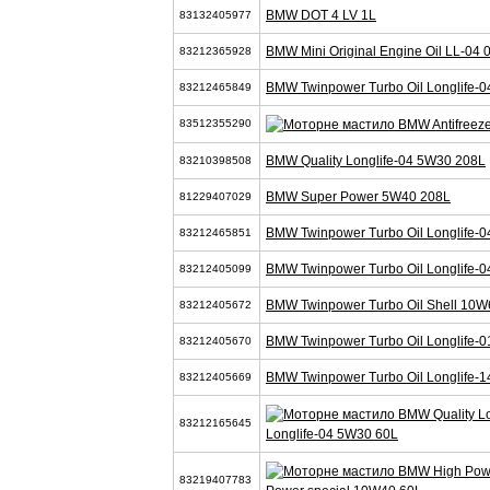
BMW DOT 4 LV 1L
83132405977
BMW Mini Original Engine Oil LL-04
83212365928
BMW Twinpower Turbo Oil Longlife-0
83212465849
83512355290
BMW Quality Longlife-04 5W30 208L
83210398508
BMW Super Power 5W40 208L
81229407029
BMW Twinpower Turbo Oil Longlife-0
83212465851
BMW Twinpower Turbo Oil Longlife-0
83212405099
BMW Twinpower Turbo Oil Shell 10W
83212405672
BMW Twinpower Turbo Oil Longlife-0
83212405670
BMW Twinpower Turbo Oil Longlife-1
83212405669
83212165645
Longlife-04 5W30 60L
83219407783