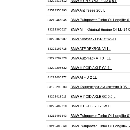
BMW HYPOID AXLE G3 0,5 L
83222413512
BMW Antifreeze 205 L
83512355293
BMW Twinpower Turbo Oil Longlife-0
83212465845
BMW Mini Original Engine Oil LL-14
83212365927
BMW Synthetik OSP 75W-90
83222365987
BMW ATF DEXRON VI 1L
83222167718
BMW Automatik ATF3+ 1L
83222289720
BMW HIPOID AXLE G1 1L
83222295532
BMW ATF D 2 1L
81229400272
BMW Концентрат омывателя 0,05 L
83122298203
BMW HIPOID AXLE G2 0,5 L
83222413511
BMW DTF-1 0870 75W 1L
83222409710
BMW Twinpower Turbo Oil Longlife-0
83212465843
BMW Twinpower Turbo Oil Longlife-1
83212405669