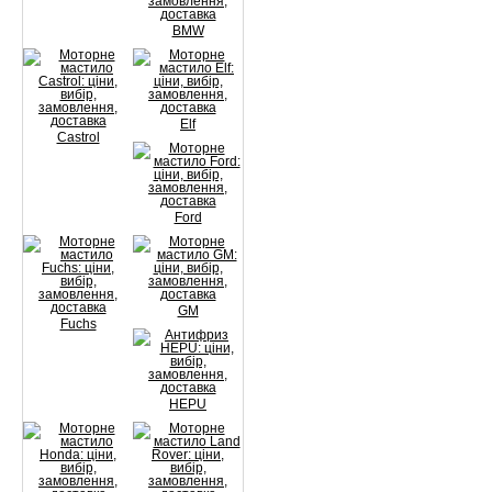
BMW
Elf
Castrol
Ford
GM
Fuchs
HEPU