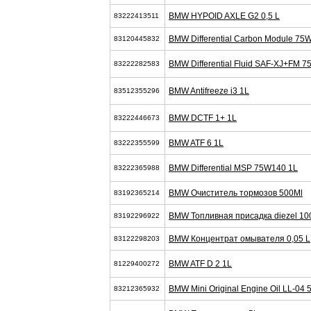
BMW HYPOID AXLE G2 0,5 L
83222413511
BMW Differential Carbon Module 75W
83120445832
BMW Differential Fluid SAF-XJ+FM 7
83222282583
BMW Antifreeze i3 1L
83512355296
BMW DCTF 1+ 1L
83222446673
BMW ATF 6 1L
83222355599
BMW Differential MSP 75W140 1L
83222365988
BMW Очиститель тормозов 500Ml
83192365214
BMW Топливная присадка diezel 10
83192296922
BMW Концентрат омывателя 0,05 L
83122298203
BMW ATF D 2 1L
81229400272
BMW Mini Original Engine Oil LL-04
83212365932