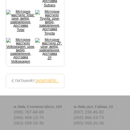
Subaru
Total
Toyota
ZF
Volkswagen
Є ПИТАННЯ?
ЗАПИТАЙТЕ...
м. Київ, Столичне Шосе, 104
м. Київ, вул. Гайова, 14
(098) 767-68-88
(097) 338-86-82
(066) 458-13-75
(050) 866-53-73
(063) 568-20-36
(063) 568-20-36