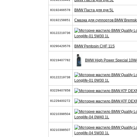
BMW Паста для рук 5L
BMW Паста для рук 5L
83192466578
Смазка для суппортов BMW Bremsklo
83192158851
83122219736
Longlife-01 5W30 1L
BMW Pentosin CHF 11S
83290429576
BMW High Power Special 10W
83219407782
83122219738
Longlife-01 0W30 1L
83229407858
81229400272
83210398504
Longlife-04 0W40 1L
83210398507
Longlife-04 5W30 1L