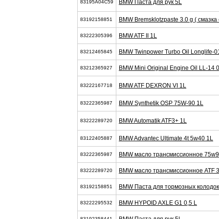
BMW Паста для рук 5L
83195A04C59
BMW Bremsklotzpaste 3.0 g ( смазка 
83192158851
BMW ATF II 1L
83222305396
BMW Twinpower Turbo Oil Longlife-0
83212465845
BMW Mini Original Engine Oil LL-14
83212365927
BMW ATF DEXRON VI 1L
83222167718
BMW Synthetik OSP 75W-90 1L
83222365987
BMW Automatik ATF3+ 1L
83222289720
BMW Advantec Ultimate 4t 5w40 1L
83122405887
BMW масло трансмиссионное 75w9
83222365987
BMW масло трансмиссионное ATF 3
83222289720
BMW Паста для тормозных колодок 
83192158851
BMW HYPOID AXLE G1 0,5 L
83222295532
83192358441