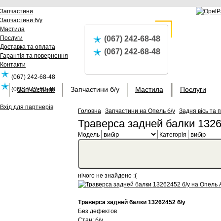
Запчастини
Запчастини б/у
Мастила
Послуги
(067) 242-68-48
Доставка та оплата
(067) 242-68-48
Гарантія та повернення
Контакти
(067) 242-68-48
Запчастини
Запчастини б/у
Мастила
Послуги
(067) 242-68-48
Вхід для партнерів
Головна
Запчастини на Опель б/у
Задня вісь та п
Траверса задней балки 1326
Модель
Категорія
нічого не знайдено :(
Траверса задней балки 13262452 б/у
Без дефектов
Стан: б/у