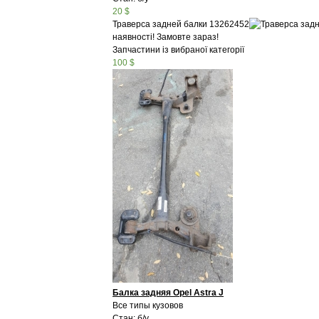
20 $
Траверса задней балки 13262452
наявності! Замовте зараз!
Запчастини із вибраної категорії
100 $
Балка задняя Opel Astra J
Все типы кузовов
Стан: б/у