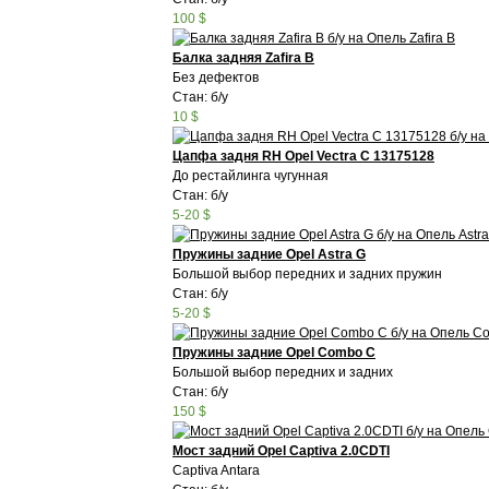
100 $
Балка задняя Zafira B
Без дефектов
Стан: б/у
10 $
Цапфа задня RH Opel Vectra C 13175128
До рестайлинга чугунная
Стан: б/у
5-20 $
Пружины задние Opel Astra G
Большой выбор передних и задних пружин
Стан: б/у
5-20 $
Пружины задние Opel Соmbo C
Большой выбор передних и задних
Стан: б/у
150 $
Мост задний Opel Captiva 2.0CDTI
Captiva Antara