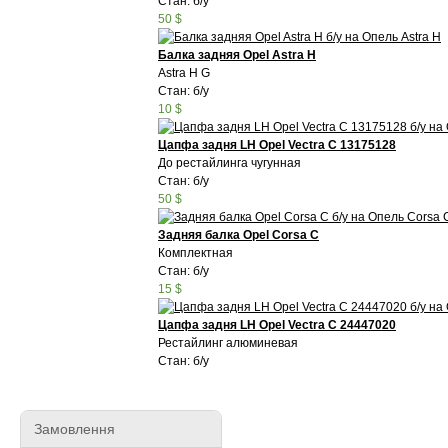
Стан: б/у
50 $
Балка задняя Opel Astra H
Astra H G
Стан: б/у
10 $
Цапфа задня LH Opel Vectra C 13175128
До рестайлинга чугунная
Стан: б/у
50 $
Задняя балка Opel Corsa C
Комплектная
Стан: б/у
15 $
Цапфа задня LH Opel Vectra C 24447020
Рестайлинг алюминевая
Стан: б/у
Замовлення