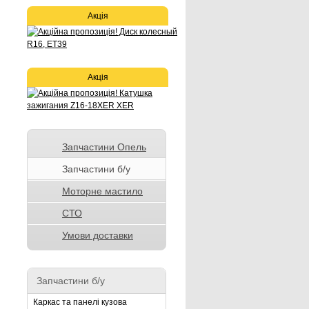
Акція
Акція
Запчастини Опель
Запчастини б/у
Моторне мастило
СТО
Умови доставки
Запчастини б/у
Каркас та панелі кузова