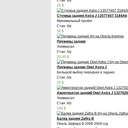
Стан: б/у
25 $
Ступица задняя Astra J 13577407 3184A6
Минимальный пробег
Стан: б/у
50 $
Пружины задние
Универсал
Стан: б/у
20-30 $
Пружины задние Opel Astra J
Большой выбор передних и задних
Стан: б/у
20 $
Амортизатор задний Opel Astra J 132792
Универсал
Стан: б/у
100 $
Балка задняя Zafira B
Опель Зафира В 2006-2009 год