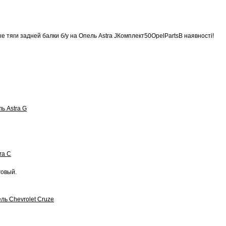
Комплект
50
OpelParts
В наявності!
говый.