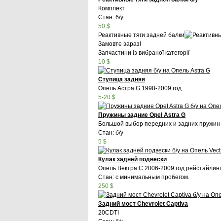
Комплект
Стан: б/у
50 $
Реактивные тяги задней балки
Замовте зараз!
Запчастини із вибраної категорії
10 $
Ступица задняя
Опель Астра G 1998-2009 год
5-20 $
Пружины задние Opel Astra G
Большой выбор передних и задних пружин
Стан: б/у
5 $
Кулак задней подвески
Опель Вектра С 2006-2009 год рейстайлин
Стан: с минимальным пробегом.
250 $
Задний мост Chevrolet Captiva
20CDTI