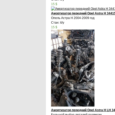
15 $
Амортизатор передний Opel Astra H 3441
Опель Астра Н 2004-2009 год
Стан: б/у
15 $
Амортизатор передний Opel Astra H LH 
Большой выбор деталей подвески