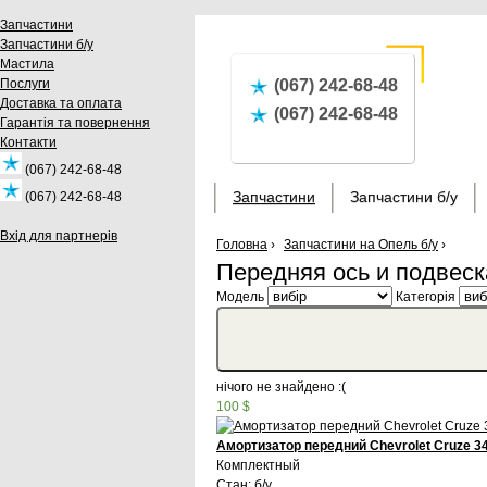
Запчастини
Запчастини б/у
Мастила
Послуги
(067) 242-68-48
Доставка та оплата
(067) 242-68-48
Гарантія та повернення
Контакти
(067) 242-68-48
Запчастини
Запчастини б/у
(067) 242-68-48
Вхід для партнерів
Головна
›
Запчастини на Опель б/у
›
Передняя ось и подвеск
Модель
Категорія
нічого не знайдено :(
100 $
Амортизатор передний Chevrolet Cruze 3
Комплектный
Стан: б/у