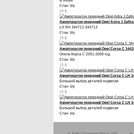
В зборе
Стан: б/у
20 $
Амортизатор передний Opel Astra J Zafira
LH RH 344712 344713
Стан: б/у
15 $
Амортизатор передний Opel Corsa C 3443
Опель Корса С 2001-2006 год
Стан: б/у
15 $
Амортизатор передний Opel Corsa C LH 
Большой выбор деталей подвески
Стан: б/у
15 $
Амортизатор передний Opel Corsa C LH 
Большой выбор деталей подвески
Стан: б/у
м. Київ, Столичне Шосе, 104
м.