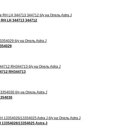
e RH LH 344713 344712
3354029
44712 RH344713
3354030
 13354026/13354025 Astra J