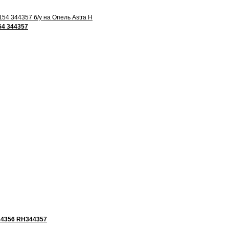
54 344357
344356 RH344357