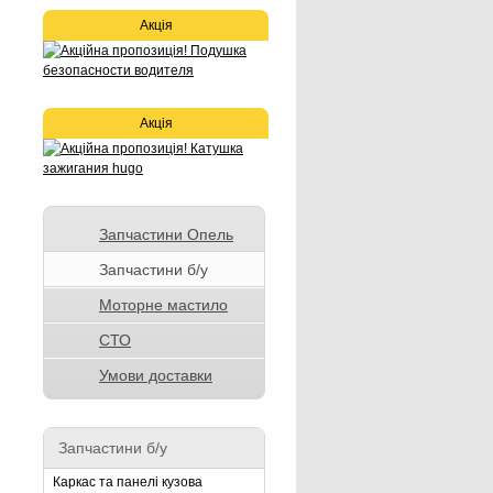
Акція
Акція
Запчастини Опель
Запчастини б/у
Моторне мастило
СТО
Умови доставки
Запчастини б/у
Каркас та панелі кузова