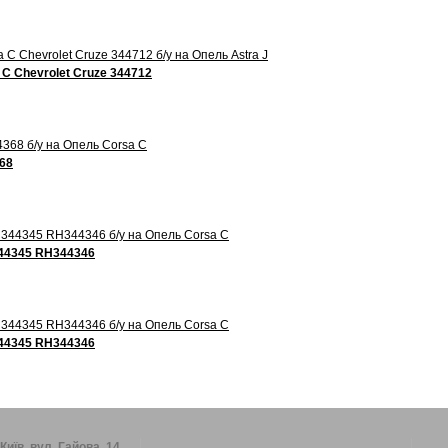
 C Chevrolet Cruze 344712
68
344345 RH344346
344345 RH344346
 Київ, вул. Гайова, 14