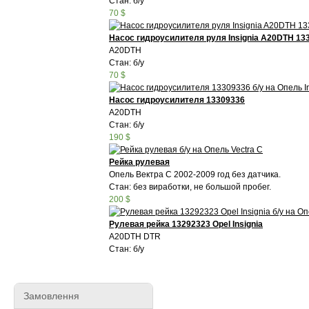
Стан: б/у
70 $
Насос гидроусилителя руля Insignia A20DTH 13
A20DTH
Стан: б/у
70 $
Насос гидроусилителя 13309336
A20DTH
Стан: б/у
190 $
Рейка рулевая
Опель Вектра С 2002-2009 год без датчика.
Стан: без виработки, не большой пробег.
200 $
Рулевая рейка 13292323 Opel Insignia
A20DTH DTR
Стан: б/у
Замовлення