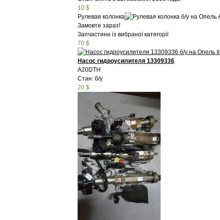
10 $
Рулевая колонка
Замовте зараз!
Запчастини із вибраної категорії
70 $
Насос гидроусилителя 13309336
A20DTH
Стан: б/у
20 $