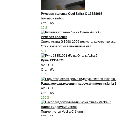
Рулевая колонка Opel Zafira C 13328668
Большой выбор
Стан: б/у
10 $
Рулевая колонка
Опель Астра G 1998-2009 год используется во всех
Стан: выработки в механизме нет.
50 $
Руль 13351021
A20DTH
Стан: б/у
10 $
Радиатор охлаждения гидроусилителя Insignia 
A20DTH
Стан: б/у
120 $
Насос гидроусилителя
Применяется Vectra C Signum