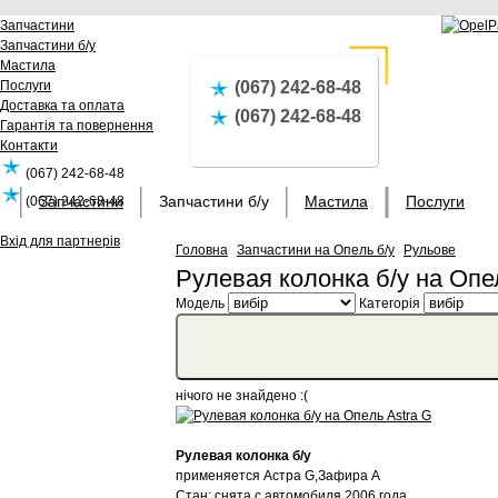
Запчастини
Запчастини б/у
Мастила
Послуги
(067) 242-68-48
Доставка та оплата
(067) 242-68-48
Гарантія та повернення
Контакти
(067) 242-68-48
Запчастини
Запчастини б/у
Мастила
Послуги
(067) 242-68-48
Вхід для партнерів
Головна
Запчастини на Опель б/у
Рульове
Рулевая колонка б/у на Опе
Модель
Категорія
нічого не знайдено :(
Рулевая колонка б/у
применяется Астра G,Зафира А
Стан: снята с автомобиля 2006 года.