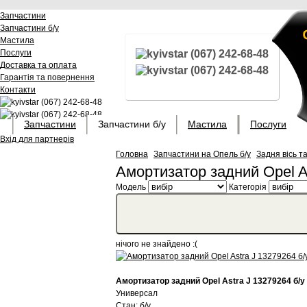
Запчастини
Запчастини б/у
Мастила
Послуги
(067) 242-68-48
Доставка та оплата
(067) 242-68-48
Гарантія та повернення
Контакти
(067) 242-68-48
(067) 242-68-48
Запчастини
Запчастини б/у
Мастила
Послуги
Вхід для партнерів
Головна
Запчастини на Опель б/у
Задня вісь та
Амортизатор задний Opel As
Модель
Категорія
нічого не знайдено :(
Амортизатор задний Opel Astra J 13279264 б/у
Универсал
Стан: б/у