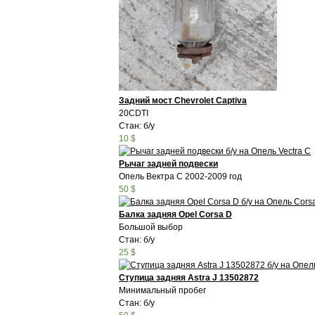
Задний мост Chevrolet Captiva
20CDTI
Стан: б/у
10 $
Рычаг задней подвески
Опель Вектра С 2002-2009 год
50 $
Балка задняя Opel Corsa D
Большой выбор
Стан: б/у
25 $
Ступица задняя Astra J 13502872
Минимальный пробег
Стан: б/у