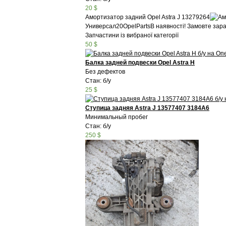
20 $
Амортизатор задний Opel Astra J 13279264
Универсал
20
OpelParts
В наявності! Замовте зара
Запчастини із вибраної категорії
50 $
Балка задней подвески Opel Astra H
Без дефектов
Стан: б/у
25 $
Ступица задняя Astra J 13577407 3184A6
Минимальный пробег
Стан: б/у
250 $