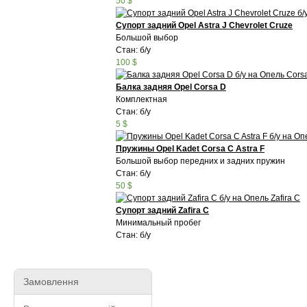
50 $
Супорт задний Opel Astra J Chevrolet Cruze
Большой выбор
Стан: б/у
100 $
Балка задняя Opel Corsa D
Комплектная
Стан: б/у
5 $
Пружины Opel Kadet Corsa C Astra F
Большой выбор передних и задних пружин
Стан: б/у
50 $
Супорт задний Zafira C
Минимальный пробег
Стан: б/у
Замовлення