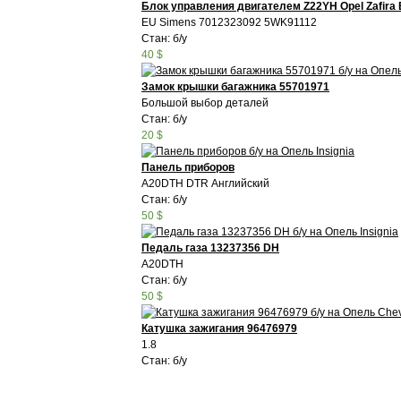
Блок управления двигателем Z22YH Opel Zafira
EU Simens 7012323092 5WK91112
Стан: б/у
40 $
Замок крышки багажника 55701971
Большой выбор деталей
Стан: б/у
20 $
Панель приборов
A20DTH DTR Английский
Стан: б/у
50 $
Педаль газа 13237356 DH
A20DTH
Стан: б/у
50 $
Катушка зажигания 96476979
1.8
Стан: б/у