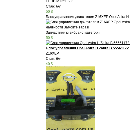
FCDB MT35E 2.3
Стан: б/у
50 $
Блок управления двигателем Z16XEP Opel Astra H
наявності! Замовте зараз!
Запчастини із вибраної категорії
50 $
Блок управления Opel Astra H Zafira B 55561172
Z16XEP
Стан: б/у
40 $