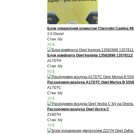
Блок управления климатом Chevrolet Captiva 9
2.0 Diezel
Стан: б/у
20 $
Блок комфорта Opel Insignia 13582898 13578112
A17DTH
Стан: б/у
50 $
Расходомер воздуха A17DTC Opel Meriva B 555
A17DTC
Стан: б/у
10 $
Расходомер воздуха Opel Vectra C
Z19DTH
Стан: б/у
70 $