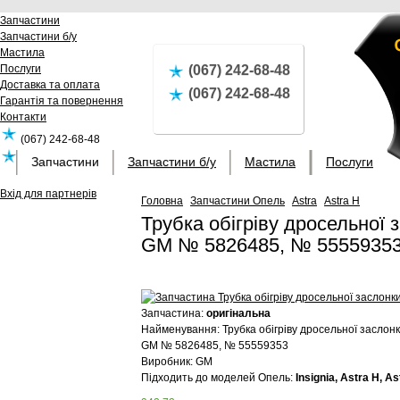
Запчастини
Запчастини б/у
Мастила
Послуги
(067) 242-68-48
Доставка та оплата
(067) 242-68-48
Гарантія та повернення
Контакти
(067) 242-68-48
Запчастини
Запчастини б/у
Мастила
Послуги
(067) 242-68-48
Вхід для партнерів
Головна
Запчастини Опель
Astra
Astra H
Трубка обігріву дросельної
GM № 5826485, № 5555935
Запчастина:
оригінальна
Найменування:
Трубка обігріву дросельної засло
GM №
5826485, № 55559353
Виробник:
GM
Підходить до моделей Опель:
Insignia, Astra H, As