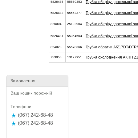
Трубка обігріву дросельної з
5826485
55559353
Трубка обігріву дросельної з
5826483
55562377
Трубка обігріву дросельної з
826004
25192904
Трубка обігріву дросельної з
5826481
55354563
Трубка обратки A/Z17DT/DTR
824023
55578366
Трубка охолодження АКПП Z
753058
13127951
Замовлення
Ваш кошик порожній
Телефони
(067) 242-68-48
(067) 242-68-48