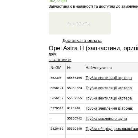
942,72
грн
Запчастина є в наявності та доступна до замовлен
ЗАМОВИТИ
Доставка та оплата
Opel Astra H (запчастини, оригі
друк
завантажити
№ GM
№
Найменування
Трубка вентиляції картера
652396
55556495
Трубка вентиляції картера
5656124
55353723
Трубка вентиляції картера
5656137
55559255
Трубка зчеплення ізітронік
5379514
9126240
Трубка масляного щупа
-
55350742
Трубка обігріву дросельної 
5826486
55560446