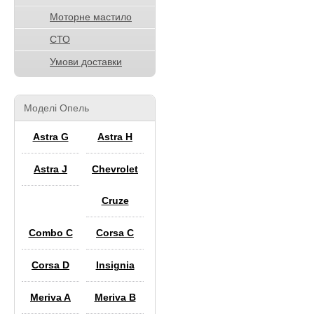
Моторне мастило
СТО
Умови доставки
Моделі Опель
Astra G
Astra H
Astra J
Chevrolet
Cruze
Combo C
Corsa C
Corsa D
Insignia
Meriva A
Meriva B