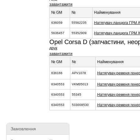
завантажити
№ GM
№
Найменування
Натягувач ланцюга ГРМ 
636059
55562235
Натягувач ланцюга ГРМ 
5636457
55352909
Opel Corsa D (запчастини, неор
друк
завантажити
№ GM
№
Найменування
Натягувач ременя ген
636166
APV1078
Натягувач ременя гене
6340553
VKM35013
Натягувач ременя гене
6340553
55345
Натягувач ременя гене
6340553
533008530
Замовлення