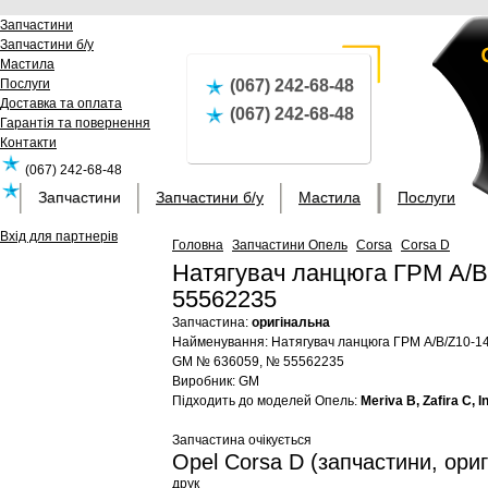
Запчастини
Запчастини б/у
Мастила
Послуги
(067) 242-68-48
Доставка та оплата
(067) 242-68-48
Гарантія та повернення
Контакти
(067) 242-68-48
Запчастини
Запчастини б/у
Мастила
Послуги
(067) 242-68-48
Вхід для партнерів
Головна
Запчастини Опель
Corsa
Corsa D
Натягувач ланцюга ГРМ A/
55562235
Запчастина:
оригінальна
Найменування:
Натягувач ланцюга ГРМ A/B/Z10-
GM №
636059, № 55562235
Виробник:
GM
Підходить до моделей Опель:
Meriva B, Zafira C, I
Запчастина очікується
Opel Corsa D (запчастини, ориг
друк