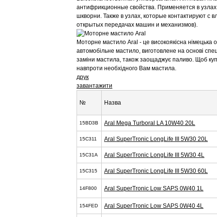
антифрикционные свойства. Применяется в узлах 
шкворни. Также в узлах, которые контактируют с 
открытых передачах машин и механизмов).
Моторне мастило Aral - це високоякісна німецька 
автомобільне мастило, виготовлене на основі спеці
заміни мастила, також заощаджує паливо. Щоб куп
навпроти необхідного Вам мастила.
друк
завантажити
№
Назва
Aral Mega Turboral LA 10W40 20L
15BD3B
Aral SuperTronic LongLife III 5W30 20L
15C311
Aral SuperTronic LongLife III 5W30 4L
15C31A
Aral SuperTronic LongLife III 5W30 60L
15C315
Aral SuperTronic Low SAPS 0W40 1L
14F800
Aral SuperTronic Low SAPS 0W40 4L
154FED