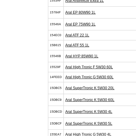
Aral Antifreeze Extra 1L
1553AF
Aral EP 80W90 1L
15784F
Aral EP 75W90 1L
15546A
Aral ATF 22 1L
154EC0
Aral ATF 55 1L
15B615
Aral HYP 85W90 1L
15546B
Aral High Tronic F 5W30 60L
15529F
Aral High Tronic G 5W30 60L
14FEED
Aral SuperTronic K 5W30 20L
15DBC5
Aral SuperTronic K 5W30 60L
15DBC9
Aral SuperTronic K 5W30 4L
15DBCD
Aral SuperTronic K 5W30 5L
15DBCF
Aral High Tronic G 5W30 4L
155EA7