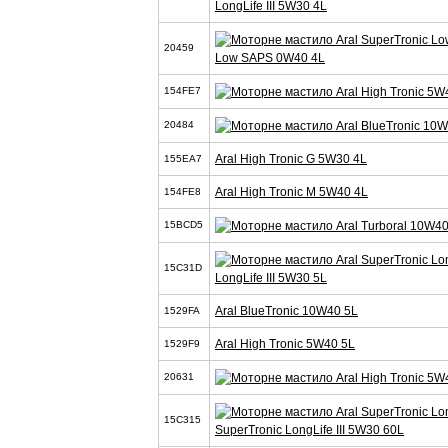
LongLife III 5W30 4L
20459
Low SAPS 0W40 4L
154FE7
20484
Aral High Tronic G 5W30 4L
155EA7
Aral High Tronic M 5W40 4L
154FE8
15BCD5
15C31D
LongLife III 5W30 5L
Aral BlueTronic 10W40 5L
1529FA
Aral High Tronic 5W40 5L
1529F9
20631
15C315
SuperTronic LongLife III 5W30 60L