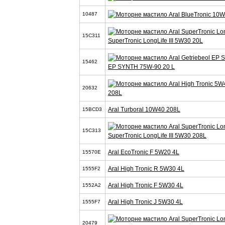
10487
15C311
SuperTronic LongLife III 5W30 20L
15462
EP SYNTH 75W-90 20 L
20632
208L
Aral Turboral 10W40 208L
15BCD3
15C313
SuperTronic LongLife III 5W30 208L
Aral EcoTronic F 5W20 4L
15570E
Aral High Tronic R 5W30 4L
1555F2
Aral High Tronic F 5W30 4L
1552A2
Aral High Tronic J 5W30 4L
1555F7
20479